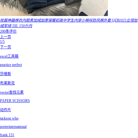
校服神器棉衣内胆男加绒加厚保暖初高中学生内穿小棉袄防风棉外套 QZB1023立领加
绒军绿 3XL 150斤内
200条评价
上一页
1/5
下一页
excel工具箱
practice perfect
莎维斯
布莱斯克
vector查找元素
PAPER SCISSORS
动作片
jackson who
porterinternational
frank 151