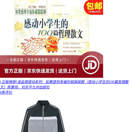
[正版微瑕]读品悟感动系列：如果感到幸福你就跺跺脚（感动小学生的100篇哲理散
文）陈惠琼，刘天平九州出版社
0条评价