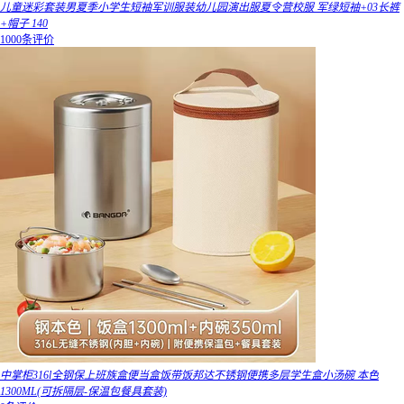
儿童迷彩套装男夏季小学生短袖军训服装幼儿园演出服夏令营校服 军绿短袖+03长裤
+帽子 140
1000条评价
中掌柜316l全钢保上班族盒便当盒饭带饭邦达不锈钢便携多层学生盒小汤碗 本色
1300ML(可拆隔层-保温包餐具套装)