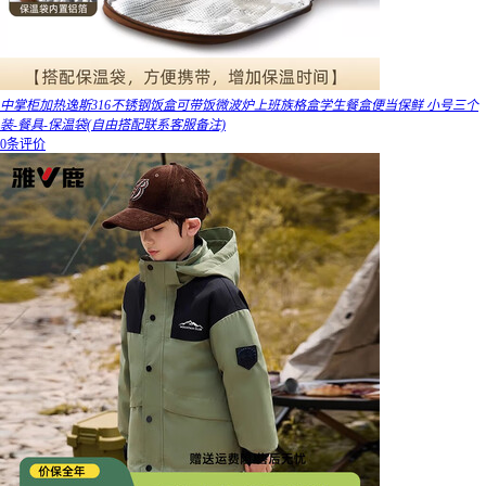
中掌柜加热逸斯316不锈钢饭盒可带饭微波炉上班族格盒学生餐盒便当保鲜 小号三个
装-餐具-保温袋(自由搭配联系客服备注)
0条评价