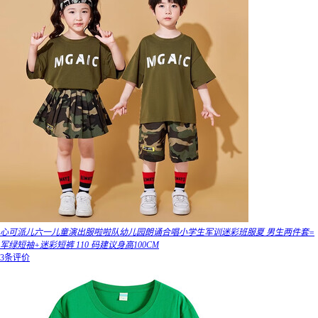
心可派儿六一儿童演出服啦啦队幼儿园朗诵合唱小学生军训迷彩班服夏 男生两件套=
军绿短袖+迷彩短裤 110 码建议身高100CM
3条评价