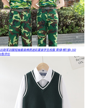
比助军训服短袖套装棉质迷彩夏装学生校服 草绿(棉T恤) 160
0条评价