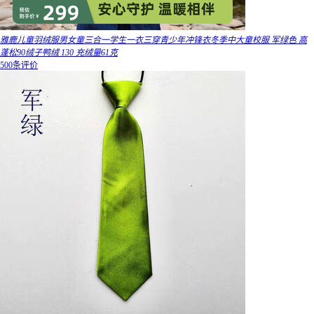
雅鹿儿童羽绒服男女童三合一学生一衣三穿青少年冲锋衣冬季中大童校服 军绿色 高
蓬松90绒子鸭绒 130 充绒量61克
500条评价