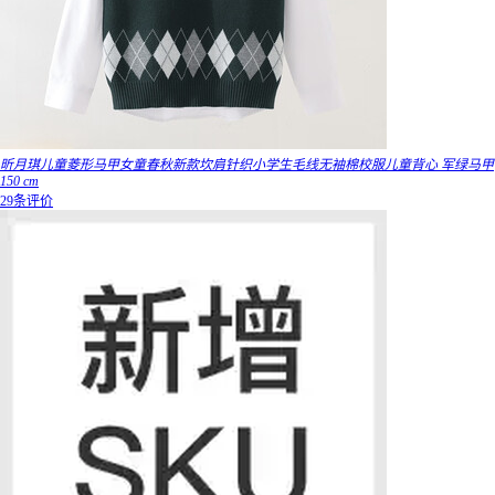
昕月琪儿童菱形马甲女童春秋新款坎肩针织小学生毛线无袖棉校服儿童背心 军绿马甲
150 cm
29条评价