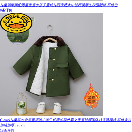
儿童领带英伦男童宝宝小孩子童幼儿园皮筋大中班西装学生校服配饰 军绿色
0条评价
G.duck儿童军大衣男童棉服小学生校服加厚外套女宝宝班服团体衫冬装棉袄 军绿大衣
加绒加厚 110 cm
18条评价