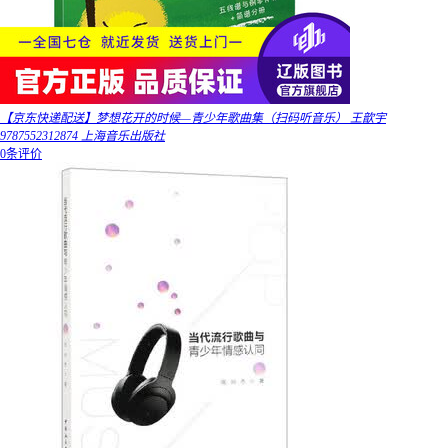
【京东快递配送】梦想花开的时候—青少年歌曲集（扫码听音乐） 王歆宇
9787552312874 上海音乐出版社
0条评价