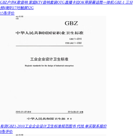
GBZ户外K歌音响 家庭KTV音响套装OTG直播卡拉OK带屏幕话筒一体机 GBZ-1 三分
频4喇叭17吋触屏32G
15条评价
有货GBZ1-2010工业企业设计卫生标准规范图书 代找 单买联系报价
0条评价