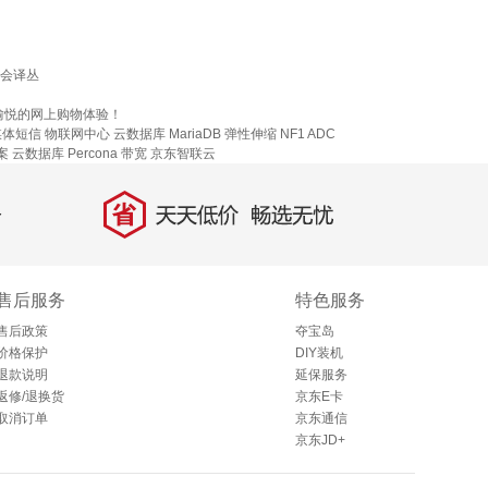
会译丛
愉悦的网上购物体验！
媒体短信
物联网中心
云数据库 MariaDB
弹性伸缩
NF1 ADC
案
云数据库 Percona
带宽
京东智联云
省
天天低价，畅选无忧
售后服务
特色服务
售后政策
夺宝岛
价格保护
DIY装机
退款说明
延保服务
返修/退换货
京东E卡
取消订单
京东通信
京东JD+