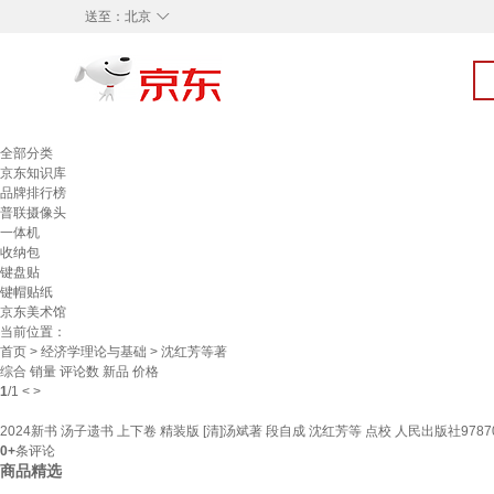
◇
送至：
北京
全部分类
京东知识库
品牌排行榜
普联摄像头
一体机
收纳包
键盘贴
键帽贴纸
京东美术馆
当前位置：
首页
>
经济学理论与基础
> 沈红芳等著
综合
销量
评论数
新品
价格
1
/
1
<
>
2024新书 汤子遗书 上下卷 精装版 [清]汤斌著 段自成 沈红芳等 点校 人民出版社978701
0+
条评论
商品精选