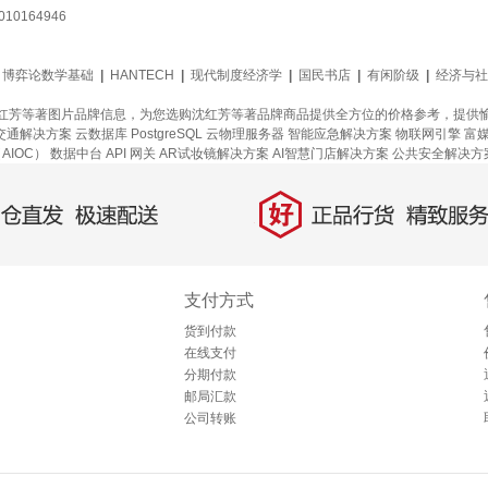
0164946
博弈论数学基础
|
HANTECH
|
现代制度经济学
|
国民书店
|
有闲阶级
|
经济与社
红芳等著图片品牌信息，为您选购沈红芳等著品牌商品提供全方位的价格参考，提供
交通解决方案
云数据库 PostgreSQL
云物理服务器
智能应急解决方案
物联网引擎
富
AIOC）
数据中台
API 网关
AR试妆镜解决方案
AI智慧门店解决方案
公共安全解决方
好
直发，极速配送
正品行货，精致服务
支付方式
货到付款
在线支付
分期付款
邮局汇款
公司转账