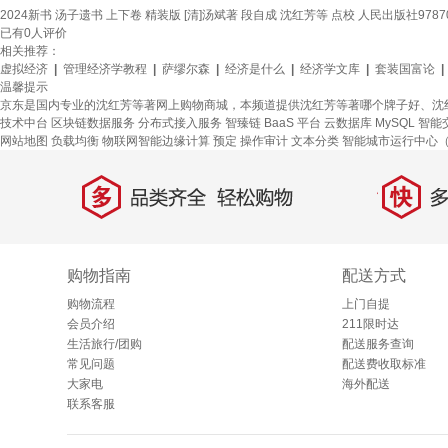
2024新书 汤子遗书 上下卷 精装版 [清]汤斌著 段自成 沈红芳等 点校 人民出版社978701
已有
0
人评价
相关推荐：
虚拟经济
|
管理经济学教程
|
萨缪尔森
|
经济是什么
|
经济学文库
|
套装国富论
|
温馨提示
京东是国内专业的沈红芳等著网上购物商城，本频道提供沈红芳等著哪个牌子好、沈
技术中台
区块链数据服务
分布式接入服务
智臻链 BaaS 平台
云数据库 MySQL
智能
网站地图
负载均衡
物联网智能边缘计算
预定
操作审计
文本分类
智能城市运行中心（
多
快
品类齐全，轻松购物
多仓
购物指南
配送方式
购物流程
上门自提
会员介绍
211限时达
生活旅行/团购
配送服务查询
常见问题
配送费收取标准
大家电
海外配送
联系客服