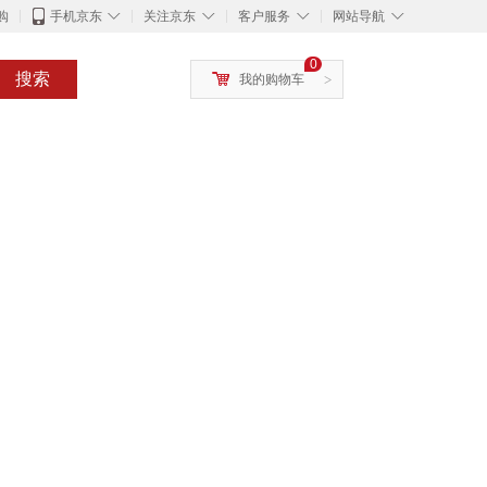
◇
◇
◇
◇
购
手机京东
关注京东
客户服务
网站导航
0
搜索
我的购物车
>