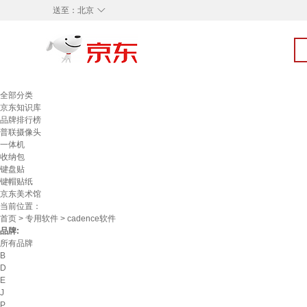
◇
送至：
北京
全部分类
京东知识库
品牌排行榜
普联摄像头
一体机
收纳包
键盘贴
键帽贴纸
京东美术馆
当前位置：
首页
>
专用软件
> cadence软件
品牌:
所有品牌
B
D
E
J
P