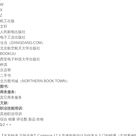
W
X
Z
机工出版
文轩
人民邮电出版社
电子工业出版社
当当（DANGDANG.COM）
北京航空航天大学出版社
BOOKUU
西安电子科技大学出版社
梓淇
京店帮
二手书
北方图书城（NORTHERN BOOK TOWN）
图书:
商务服务:
其它商务服务
文娱:
职业技能培训:
其他职业培训
综合
销量
评论数
新品
价格
1
/
2
<
>
【京东快递 正版全新】Cadence 17.4 高速电路设计与仿真从入门到精通（实战案例版）