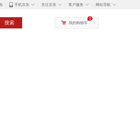
◇
◇
◇
◇
购
手机京东
关注京东
客户服务
网站导航
0
搜索
我的购物车
>