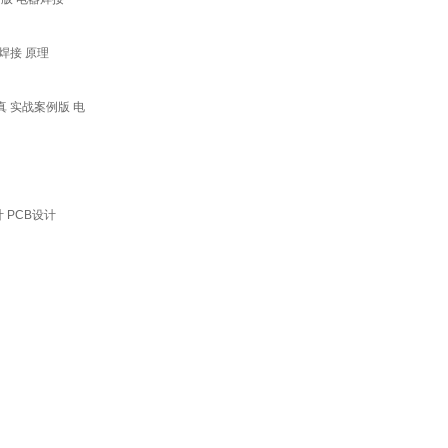
器焊接 原理
真 实战案例版 电
 PCB设计