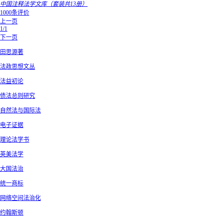
中国注释法学文库（套装共13册）
1000条评价
上一页
1/1
下一页
田思源著
法政思想文丛
法益初论
债法总则研究
自然法与国际法
电子证据
理论法学书
英美法学
大国法治
统一商标
网络空间法治化
约翰斯顿