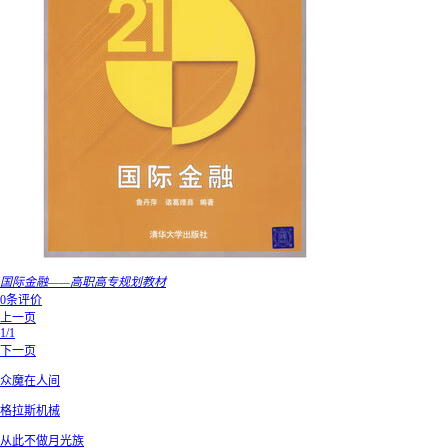
国际金融——高职高专规划教材
0条评价
上一页
1/1
下一页
众魔在人间
格拉斯机械
从此不做月光族