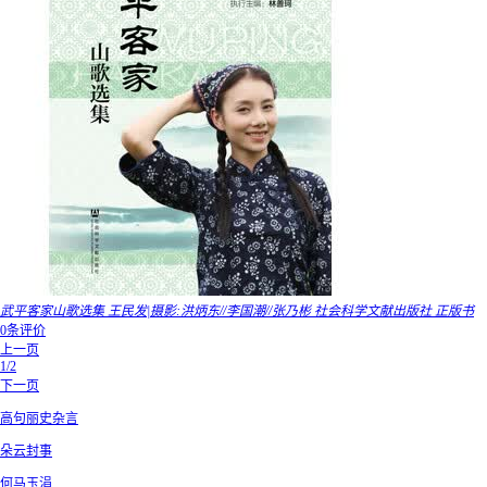
武平客家山歌选集 王民发|摄影:洪炳东//李国潮//张乃彬 社会科学文献出版社 正版书
0条评价
上一页
1/2
下一页
高句丽史杂言
朵云封事
何马玉涓