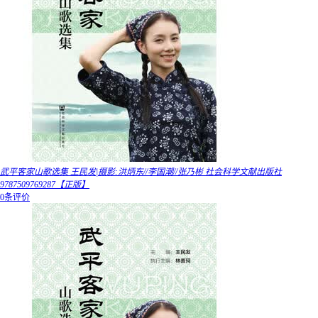
武平客家山歌选集 王民发|摄影:洪炳东//李国潮//张乃彬 社会科学文献出版社
9787509769287【正版】
0条评价