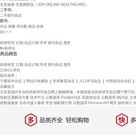
京东健康-互联网医院（JDH ONLINE HEALTHCARE）
二手书:
二手期刊杂志
图书:
综合
销量
评论数
新品
价格
1
/
1
<
>
肉类研究 12期 杂志订阅 学术 期刊杂志 预售
0+
条评论
商品精选
肉类研究 12期 杂志订阅 学术 期刊杂志 预售
已有
0
人评价
相关推荐：
宁夏医学杂志
|
明信片收藏夹
|
学前教育杂志
|
人口学刊杂志
|
中西医结合杂志
|
温馨提示
京东是国内专业的肉类研究杂志网上购物商城，本频道提供肉类研究杂志哪个牌子好
智能交通解决方案
技术中台
云数据库 PostgreSQL
富媒体短信
云数据库 MySQL
文
链数据服务
分布式接入服务
带宽
物联网引擎
云数据库 Percona
API 网关
操作审计
多
快
品类齐全，轻松购物
多仓