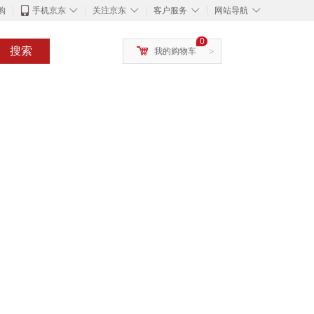
◇
◇
◇
◇
购
手机京东
关注京东
客户服务
网站导航
0
搜索
我的购物车
>