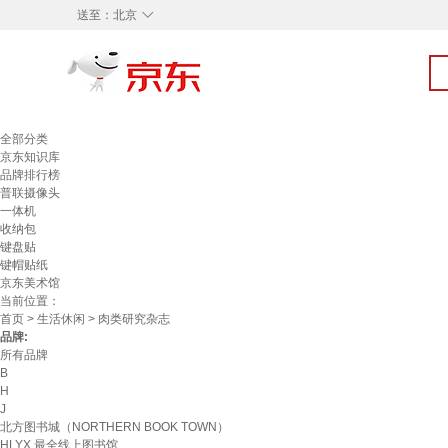
◇
送至：
北京
全部分类
京东知识库
品牌排行榜
普联摄像头
一体机
收纳包
键盘贴
键帽贴纸
京东美术馆
当前位置：
首页
>
生活休闲
> 肉类研究杂志
品牌:
所有品牌
B
H
J
北方图书城（NORTHERN BOOK TOWN）
HLYX 最全线上图书馆