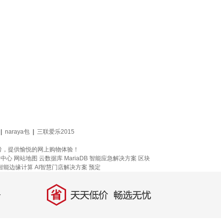
|
naraya包
|
三联爱乐2015
考，提供愉悦的网上购物体验！
网中心
网站地图
云数据库 MariaDB
智能应急解决方案
区块
智能边缘计算
AI智慧门店解决方案
预定
省
天天低价，畅选无忧