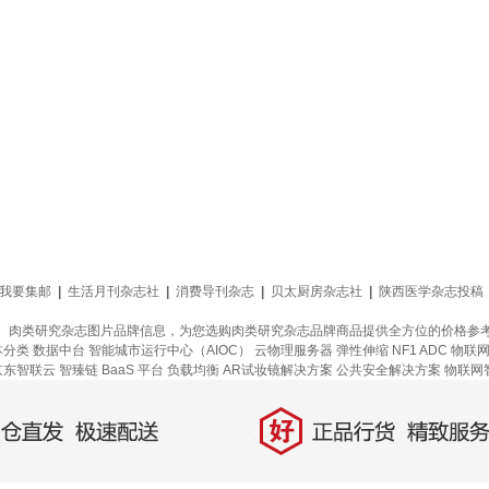
我要集邮
|
生活月刊杂志社
|
消费导刊杂志
|
贝太厨房杂志社
|
陕西医学杂志投稿
、肉类研究杂志图片品牌信息，为您选购肉类研究杂志品牌商品提供全方位的价格参
本分类
数据中台
智能城市运行中心（AIOC）
云物理服务器
弹性伸缩
NF1 ADC
物联
京东智联云
智臻链 BaaS 平台
负载均衡
AR试妆镜解决方案
公共安全解决方案
物联网
好
直发，极速配送
正品行货，精致服务