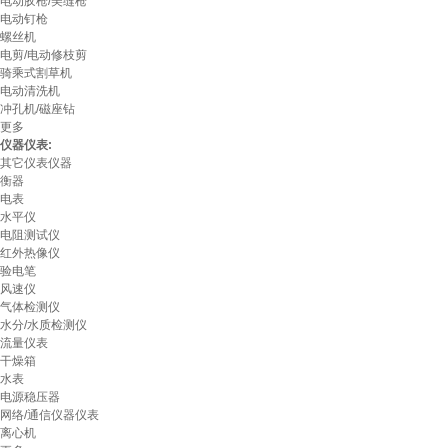
电动胶枪/美缝枪
电动钉枪
螺丝机
电剪/电动修枝剪
骑乘式割草机
电动清洗机
冲孔机/磁座钻
更多
仪器仪表:
其它仪表仪器
衡器
电表
水平仪
电阻测试仪
红外热像仪
验电笔
风速仪
气体检测仪
水分/水质检测仪
流量仪表
干燥箱
水表
电源稳压器
网络/通信仪器仪表
离心机