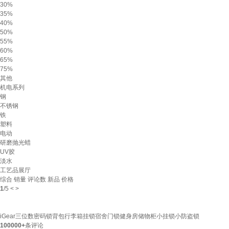
30%
35%
40%
50%
55%
60%
65%
75%
其他
机电系列
钢
不锈钢
铁
塑料
电动
研磨抛光蜡
UV胶
淡水
工艺品展厅
综合
销量
评论数
新品
价格
1
/
5
<
>
iGear三位数密码锁背包行李箱挂锁宿舍门锁健身房储物柜小挂锁小防盗锁
100000+
条评论