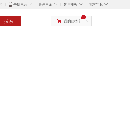
◇
◇
◇
◇
购
手机京东
关注京东
客户服务
网站导航
0
搜索
我的购物车
>