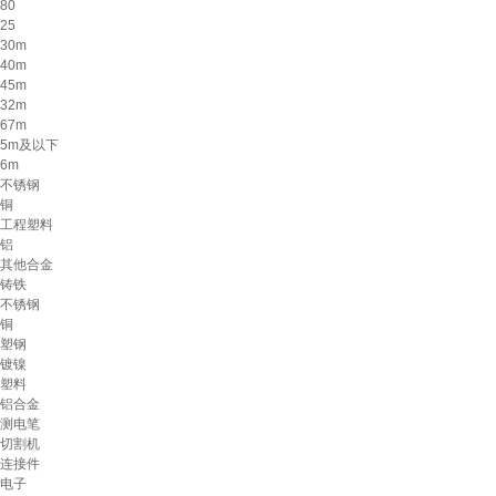
80
25
30m
40m
45m
32m
67m
5m及以下
6m
不锈钢
铜
工程塑料
铝
其他合金
铸铁
不锈钢
铜
塑钢
镀镍
塑料
铝合金
测电笔
切割机
连接件
电子