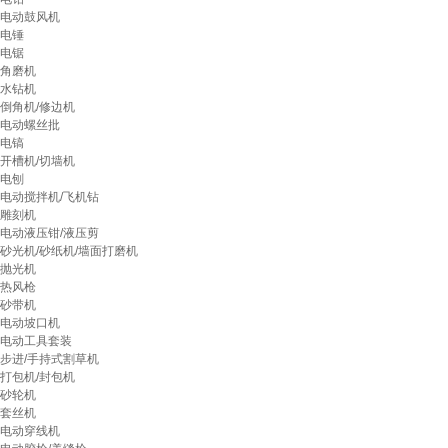
电动鼓风机
电锤
电锯
角磨机
水钻机
倒角机/修边机
电动螺丝批
电镐
开槽机/切墙机
电刨
电动搅拌机/飞机钻
雕刻机
电动液压钳/液压剪
砂光机/砂纸机/墙面打磨机
抛光机
热风枪
砂带机
电动坡口机
电动工具套装
步进/手持式割草机
打包机/封包机
砂轮机
套丝机
电动穿线机