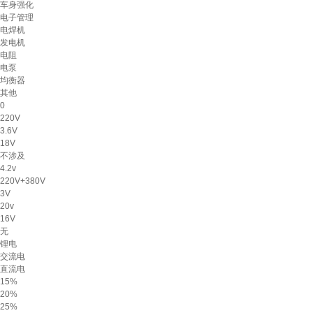
车身强化
电子管理
电焊机
发电机
电阻
电泵
均衡器
其他
0
220V
3.6V
18V
不涉及
4.2v
220V+380V
3V
20v
16V
无
锂电
交流电
直流电
15%
20%
25%