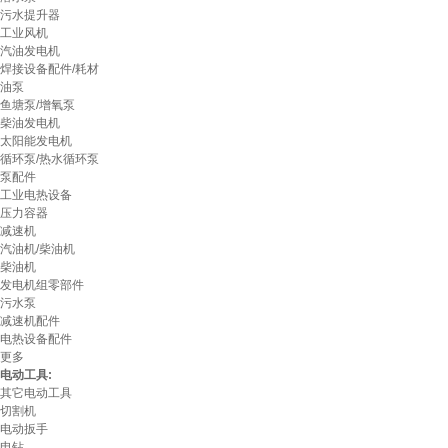
污水提升器
工业风机
汽油发电机
焊接设备配件/耗材
油泵
鱼塘泵/增氧泵
柴油发电机
太阳能发电机
循环泵/热水循环泵
泵配件
工业电热设备
压力容器
减速机
汽油机/柴油机
柴油机
发电机组零部件
污水泵
减速机配件
电热设备配件
更多
电动工具:
其它电动工具
切割机
电动扳手
电钻