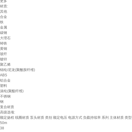
更多
材质:
其他
合金
铁
金属
碳钢
大理石
铸铁
黄铜
玻纤
镀锌
聚乙烯
锦纶/尼龙(聚酰胺纤维)
ABS
铝合金
塑料
涤纶(聚酯纤维)
不锈钢
钢
复合材质
高级选项:
额定扬程
线圈材质
泵头材质
类别
额定电压
电源方式
负载持续率
系列
主体材质
类型
50m
38