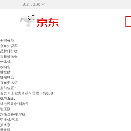
◇
送至：
北京
全部分类
京东知识库
品牌排行榜
普联摄像头
一体机
收纳包
键盘贴
键帽贴纸
京东美术馆
当前位置：
首页
>
工程类考试
> 霍尼卡姆机电
机电五金:
机电设备/控制器件
增压泵
焊接设备/电焊机
空压机/气泵
抽水泵
潜水泵