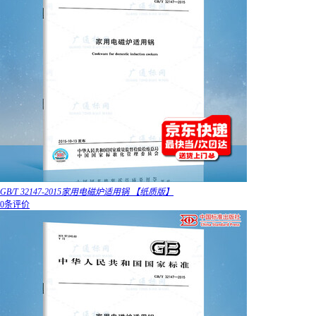
GB/T 32147-2015家用电磁炉适用锅 【纸质版】
0条评价