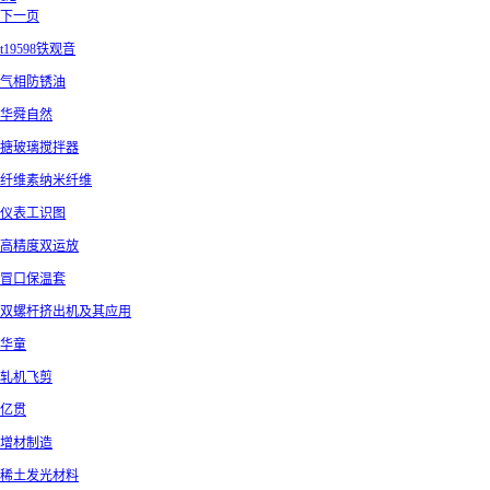
下一页
t19598铁观音
气相防锈油
华舜自然
搪玻璃搅拌器
纤维素纳米纤维
仪表工识图
高精度双运放
冒口保温套
双螺杆挤出机及其应用
华童
轧机飞剪
亿贯
增材制造
稀土发光材料