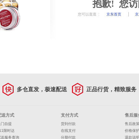
抱歉! 您
您可以逛逛 :
京东首页
京
多仓直发，极速配送
正品行货，精致服务
配送方式
支付方式
售后服
上门自提
货到付款
售后政
11限时达
在线支付
价格保
配送服务查询
分期付款
退款说