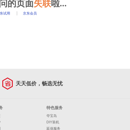
访问的页面
失联
啦...
东试用
京东会员
天天低价，畅选无忧
务
特色服务
策
夺宝岛
护
DIY装机
明
延保服务