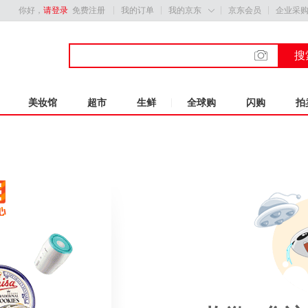
你好，
请登录
免费注册
我的订单
我的京东
京东会员
企业采

搜
美妆馆
超市
生鲜
全球购
闪购
拍