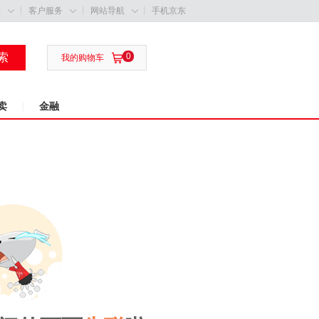
购
客户服务
网站导航
手机京东



索
0

我的购物车
卖
金融