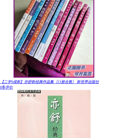
【二手9成新】亦舒新经典作品集（13册合售） 新世界出版社
0条评价