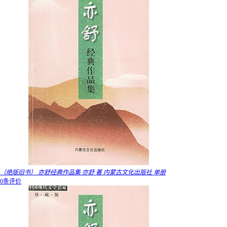
（绝版旧书） 亦舒经典作品集 亦舒 著 内蒙古文化出版社 单册
0条评价