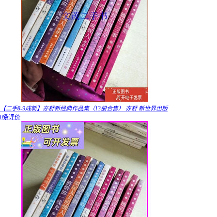
【二手8-9成新】亦舒新经典作品集（13册合售） 亦舒 新世界出版
0条评价