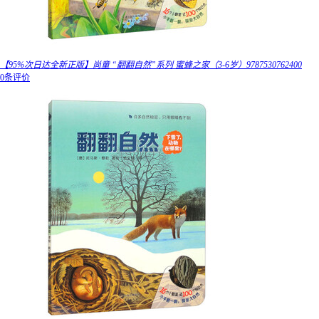
【95%次日达全新正版】尚童 “翻翻自然”系列 蜜蜂之家（3-6岁）9787530762400
0条评价