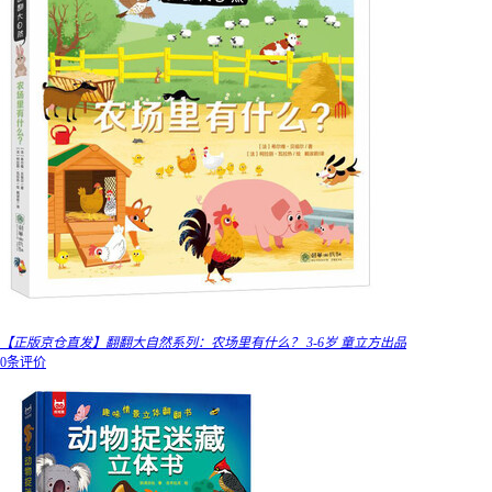
【正版京仓直发】翻翻大自然系列：农场里有什么？ 3-6岁 童立方出品
0条评价