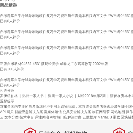
商品精选
自考题库自学考试卷刷题软件复习学习资料历年真题本科汉语言文学 YW自考04531微
已有
0
人评价
自考题库自学考试卷刷题软件复习学习资料历年真题本科汉语言文学 YW自考04531微
已有
0
人评价
自考题库自学考试卷刷题软件复习学习资料历年真题本科汉语言文学 YW自考04531微
已有
0
人评价
正版自考教材04531 4531微观经济学 咸春龙广东高等教育 2002年版
已有
100
人评价
自考题库自学考试卷刷题软件复习学习资料历年真题本科汉语言文学 YW自考04531微
已有
0
人评价
相关推荐：
罗伊纽伯格
|
温州一家人书
|
温州一家人小说
|
财经2018年第2期
|
潜伏在资本市
温馨提示
京东是国内专业的自考微观经济学网上购物商城，本频道提供自考微观经济学哪个牌
API 网关
智能应急解决方案
富媒体短信
公共安全解决方案
物联网引擎
网站地图
操作
云
文本分类
技术中台
弹性伸缩
AI智慧门店解决方案
云数据库 MariaDB
带宽
区块链