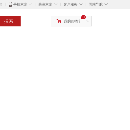
◇
◇
◇
◇
购
手机京东
关注京东
客户服务
网站导航
0
搜索
我的购物车
>