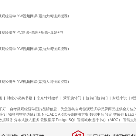
观经济学 YW视频网课(紧扣大纲强师授课)
观经济学 包(网课+题库+压题+真题+电
观经济学 YW视频网课(紧扣大纲强师授课)
观经济学 YW视频网课(紧扣大纲强师授课)
场
|
财经小说类书籍
|
京东针对撤单
|
荥阳旋转门
|
旋转门旋转门
|
财经小说
|
经
子好、自考微观经济学图片品牌信息，为您选购自考微观经济学品牌商品提供全方位
审计
物联网智能边缘计算
NF1 ADC
AR试妆镜解决方案
数据中台
预定
智臻链 BaaS
数据服务
分布式接入服务
云数据库 PostgreSQL
智能城市运行中心（AIOC）
智能交