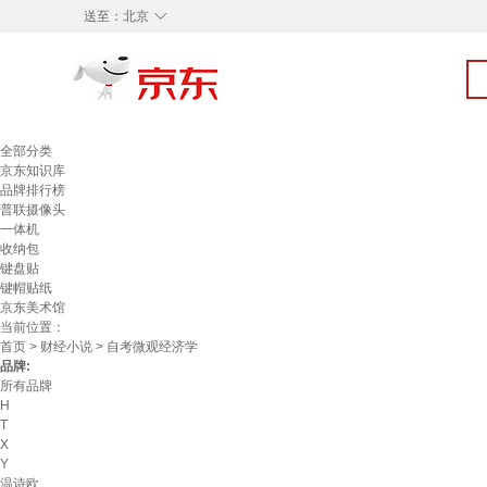
◇
送至：
北京
全部分类
京东知识库
品牌排行榜
普联摄像头
一体机
收纳包
键盘贴
键帽贴纸
京东美术馆
当前位置：
首页
>
财经小说
> 自考微观经济学
品牌:
所有品牌
H
T
X
Y
温诗欧