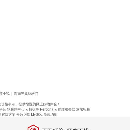
济小说
|
海南三翼旋转门
的价格参考，提供愉悦的网上购物体验！
 平台
物联网中心
云数据库 Percona
云物理服务器
京东智联
通解决方案
云数据库 MySQL
负载均衡