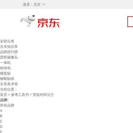
◇
送至：
北京
全部分类
京东知识库
品牌排行榜
普联摄像头
一体机
收纳包
键盘贴
键帽贴纸
京东美术馆
当前位置：
首页
>
参考工具书
> 突面对焊法兰
品牌:
所有品牌
A
B
C
D
E