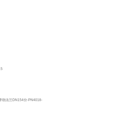
15
兰DN154分-PN4018-