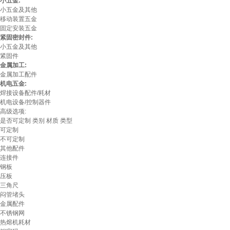
小五金:
小五金及其他
移动装置五金
固定安装五金
紧固密封件:
小五金及其他
紧固件
金属加工:
金属加工配件
机电五金:
焊接设备配件/耗材
机电设备/控制器件
高级选项:
是否可定制
类别
材质
类型
可定制
不可定制
其他配件
连接件
钢板
压板
三角尺
闷管堵头
金属配件
不锈钢网
热熔机耗材