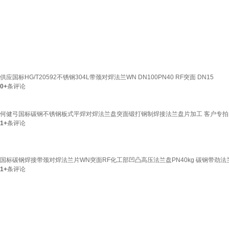
供应国标HG/T20592不锈钢304L带颈对焊法兰WN DN100PN40 RF突面 DN15
0+
条评论
何健弓国标碳钢不锈钢板式平焊对焊法兰盘突面锻打钢制焊接法兰盘片加工 客户专拍
1+
条评论
国标碳钢焊接带颈对焊法兰片WN突面RF化工部凹凸高压法兰盘PN40kg 碳钢带劲法兰DN
1+
条评论