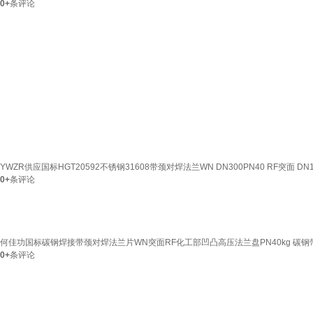
0+
条评论
YWZR供应国标HGT20592不锈钢31608带颈对焊法兰WN DN300PN40 RF突面 DN
0+
条评论
何佳功国标碳钢焊接带颈对焊法兰片WN突面RF化工部凹凸高压法兰盘PN40kg 碳钢带劲法
0+
条评论