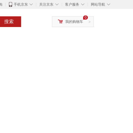
◇
◇
◇
◇
购
手机京东
关注京东
客户服务
网站导航
0
搜索
我的购物车
>