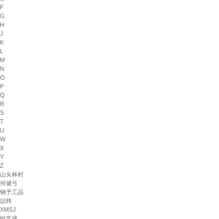
F
G
H
J
K
L
M
N
O
P
Q
R
S
T
U
W
X
Y
Z
山头林村
何健弓
钢予工品
喆炜
XMSJ
悦常盛