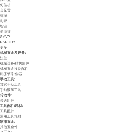
何佳功
合见贡
梅派
树奢
智宙
俏博莱
SMVP
RSRDDY
更多
机械五金及设备:
法兰
机械设备/结构部件
机械五金设备配件
膨胀节/补偿器
手动工具:
其它手动工具
手动液压工具
传动件:
传送组件
工具配件/耗材:
工具配件
通用工具耗材
家用五金:
其他五金件