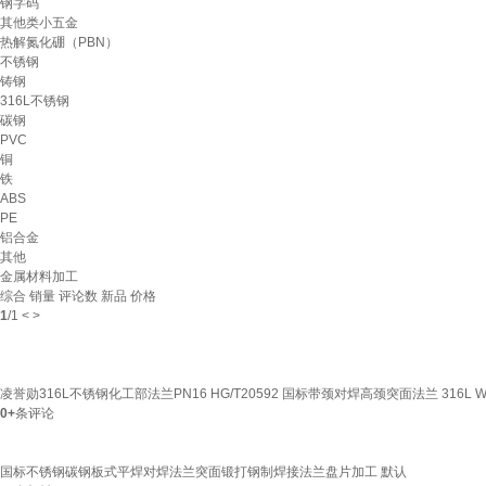
钢字码
其他类小五金
热解氮化硼（PBN）
不锈钢
铸钢
316L不锈钢
碳钢
PVC
铜
铁
ABS
PE
铝合金
其他
金属材料加工
综合
销量
评论数
新品
价格
1
/
1
<
>
凌誉勋316L不锈钢化工部法兰PN16 HG/T20592 国标带颈对焊高颈突面法兰 316L WN4
0+
条评论
国标不锈钢碳钢板式平焊对焊法兰突面锻打钢制焊接法兰盘片加工 默认