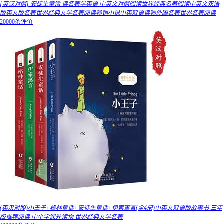
[英汉对照] 安徒生童话 读名著学英语 中英文对照阅读世界经典名著阅读中英文双语
版英文版名著世界经典文学名著阅读畅销小说中英双语读物外国名著世界名著阅读
20000条评价
(英汉对照)小王子+格林童话+安徒生童话+伊索寓言(全4册)中英文双语版故事书 三年
级推荐阅读 中小学课外读物 世界经典文学名著