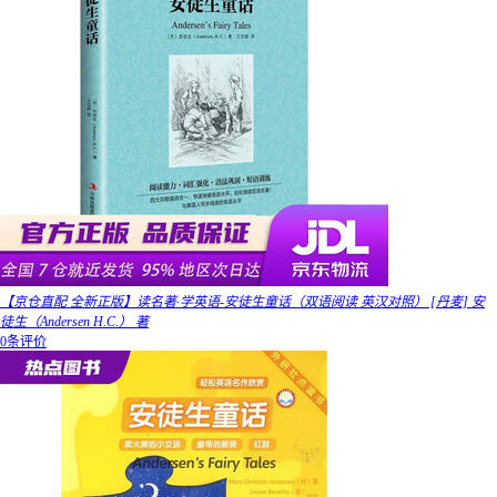
【京仓直配 全新正版】读名著·学英语-安徒生童话（双语阅读 英汉对照） [丹麦] 安
徒生（Andersen H.C.） 著
0条评价