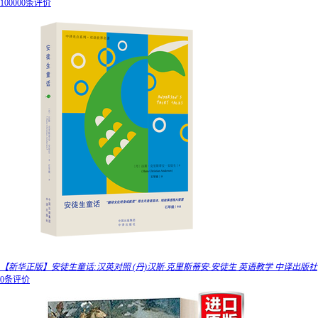
100000条评价
【新华正版】安徒生童话:汉英对照 (丹)汉斯·克里斯蒂安·安徒生 英语教学 中译出版社
0条评价