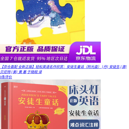
【京仓直配 全新正版】轻松英语名作欣赏：安徒生童话（附光盘） [丹] 安徒生,[澳]
贝尼特,[美] 黄 著,于晓皖 译
0条评价