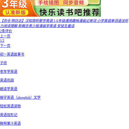
【京仓 明日达】汉知简听歌学英语 1-6年级通用趣味漫画记单词 小学英语单词语法听
力阅读理解 新概念青少版漫画学英语 安徒生童话
2条评价
上一页
1/2
下一页
初一英语故事书
子欣
老年学英语
英语巩固
朗读学英语
振宇英语（zhenglish）文学
轻松英语读物
英语现形记
鲜榨果汁英语