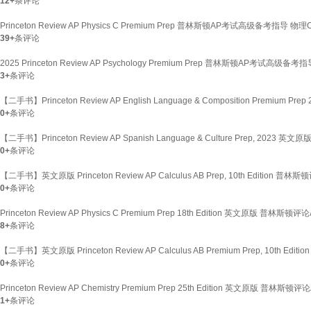
12+
条评论
Princeton Review AP Physics C Premium Prep 普林斯顿AP考试高级备考指导 物理
39+
条评论
2025 Princeton Review AP Psychology Premium Prep 普林斯顿AP考试高级备
3+
条评论
【二手书】Princeton Review AP English Language & Composition Premi
0+
条评论
【二手书】Princeton Review AP Spanish Language & Culture Prep,
0+
条评论
【二手书】英文原版 Princeton Review AP Calculus AB Prep, 10th Edition
0+
条评论
Princeton Review AP Physics C Premium Prep 18th Edition 英文原
8+
条评论
【二手书】英文原版 Princeton Review AP Calculus AB Premium Prep, 10th
0+
条评论
Princeton Review AP Chemistry Premium Prep 25th Edition 英文原版 
1+
条评论