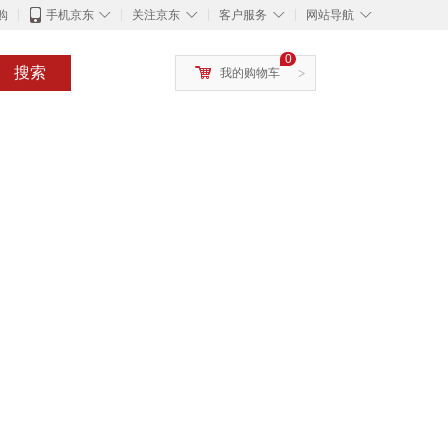
◇
◇
◇
◇
购
手机京东
关注京东
客户服务
网站导航
0
搜索
我的购物车
>