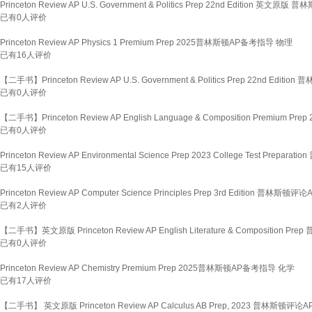
Princeton Review AP U.S. Government & Politics Prep 22nd Editi
已有
0
人评价
Princeton Review AP Physics 1 Premium Prep 2025普林斯顿AP备考指导 物理
已有
16
人评价
【二手书】Princeton Review AP U.S. Government & Politics Prep 22nd 
已有
0
人评价
【二手书】Princeton Review AP English Language & Composition Premi
已有
0
人评价
Princeton Review AP Environmental Science Prep 2023 College Test Pr
已有
15
人评价
Princeton Review AP Computer Science Principles Prep 3rd Editi
已有
2
人评价
【二手书】英文原版 Princeton Review AP English Literature & Compositi
已有
0
人评价
Princeton Review AP Chemistry Premium Prep 2025普林斯顿AP备考指导 化学
已有
17
人评价
【二手书】 英文原版 Princeton Review AP Calculus AB Prep, 2023 普林