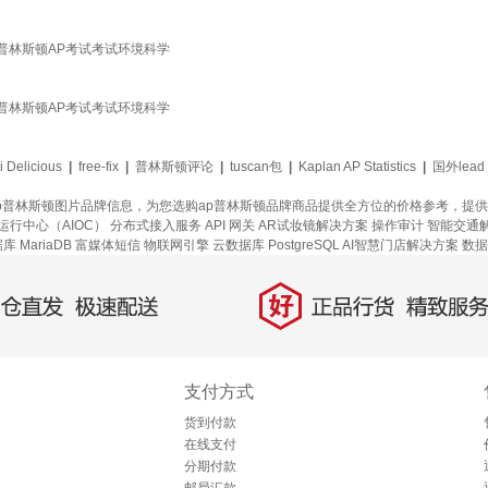
eparation 普林斯顿AP考试考试环境科学
eparation 普林斯顿AP考试考试环境科学
i Delicious
|
free-fix
|
普林斯顿评论
|
tuscan包
|
Kaplan AP Statistics
|
国外lead
ap普林斯顿图片品牌信息，为您选购ap普林斯顿品牌商品提供全方位的价格参考，提
运行中心（AIOC）
分布式接入服务
API 网关
AR试妆镜解决方案
操作审计
智能交通
 MariaDB
富媒体短信
物联网引擎
云数据库 PostgreSQL
AI智慧门店解决方案
数据
好
直发，极速配送
正品行货，精致服务
支付方式
货到付款
在线支付
分期付款