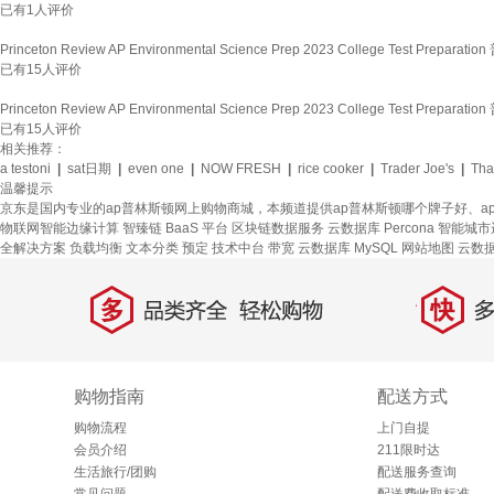
已有
1
人评价
Princeton Review AP Environmental Science Prep 2023 College Test Pr
已有
15
人评价
Princeton Review AP Environmental Science Prep 2023 College Test Pr
已有
15
人评价
相关推荐：
a testoni
|
sat日期
|
even one
|
NOW FRESH
|
rice cooker
|
Trader Joe's
|
Tha
温馨提示
京东是国内专业的ap普林斯顿网上购物商城，本频道提供ap普林斯顿哪个牌子好、
物联网智能边缘计算
智臻链 BaaS 平台
区块链数据服务
云数据库 Percona
智能城市
全解决方案
负载均衡
文本分类
预定
技术中台
带宽
云数据库 MySQL
网站地图
云数据库
多
快
品类齐全，轻松购物
多仓
购物指南
配送方式
购物流程
上门自提
会员介绍
211限时达
生活旅行/团购
配送服务查询