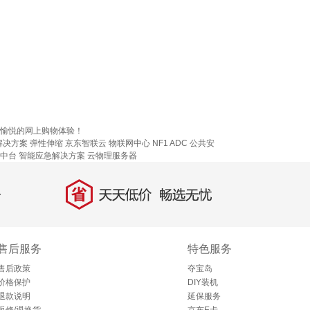
供愉悦的网上购物体验！
解决方案
弹性伸缩
京东智联云
物联网中心
NF1 ADC
公共安
中台
智能应急解决方案
云物理服务器
省
天天低价，畅选无忧
售后服务
特色服务
售后政策
夺宝岛
价格保护
DIY装机
退款说明
延保服务