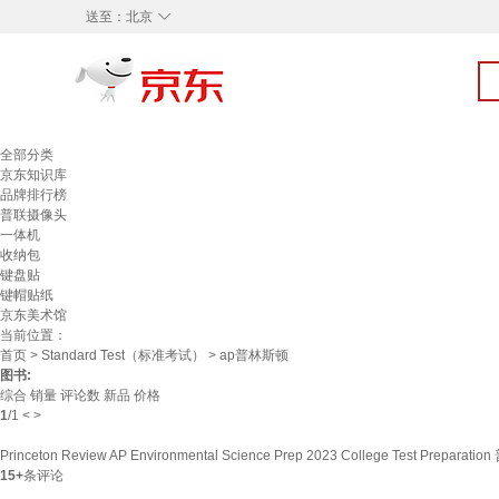
◇
送至：
北京
全部分类
京东知识库
品牌排行榜
普联摄像头
一体机
收纳包
键盘贴
键帽贴纸
京东美术馆
当前位置：
首页
>
Standard Test（标准考试）
> ap普林斯顿
图书:
综合
销量
评论数
新品
价格
1
/
1
<
>
Princeton Review AP Environmental Science Prep 2023 College Test Pr
15+
条评论