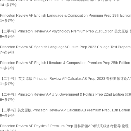
14+
条评论
Princeton Review AP English Language & Composition Premium Prep
1+
条评论
【二手书】Princeton Review AP Psychology Premium Prep 21st Edit
0+
条评论
Princeton Review AP Spanish Language&Culture Prep 2023 College Te
7+
条评论
Princeton Review AP English Literature & Composition Premium Prep 
1+
条评论
【二手书】 英文原版 Princeton Review AP Calculus AB Prep, 2023 普林
1+
条评论
【二手书】Princeton Review AP U.S. Government & Politics Prep 22nd 
0+
条评论
【二手书】英文原版 Princeton Review AP Calculus AB Premium Prep, 11th 
0+
条评论
Princeton Review AP Physics 2 Premium Prep 普林斯顿AP考试高级备考指导 物理