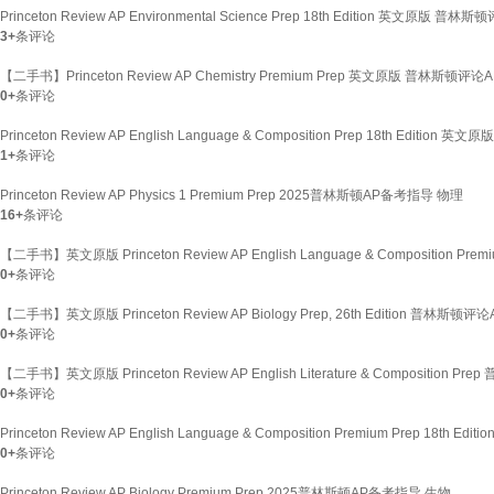
Princeton Review AP Environmental Science Prep 18th Edition 英
3+
条评论
【二手书】Princeton Review AP Chemistry Premium Prep 英文原版 
0+
条评论
Princeton Review AP English Language & Composition Prep 18th E
1+
条评论
Princeton Review AP Physics 1 Premium Prep 2025普林斯顿AP备考指导 物理
16+
条评论
【二手书】英文原版 Princeton Review AP English Language & Compositio
0+
条评论
【二手书】英文原版 Princeton Review AP Biology Prep, 26th Edition 普
0+
条评论
【二手书】英文原版 Princeton Review AP English Literature & Compositi
0+
条评论
Princeton Review AP English Language & Composition Premium Prep 
0+
条评论
Princeton Review AP Biology Premium Prep 2025普林斯顿AP备考指导 生物