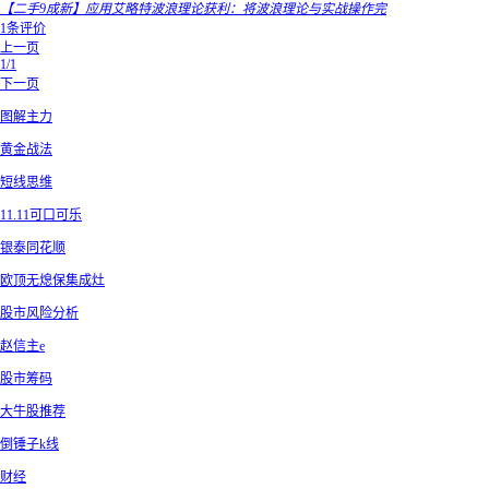
【二手9成新】应用艾略特波浪理论获利：将波浪理论与实战操作完
1条评价
上一页
1/1
下一页
图解主力
黄金战法
短线思维
11.11可口可乐
银泰同花顺
欧顶无熄保集成灶
股市风险分析
赵信主e
股市筹码
大牛股推荐
倒锤子k线
财经