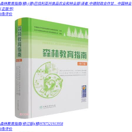
森林教育指南(精) (德)巴伐利亚州食品农业和林业部|译者:中德财政合作甘... 中国林业
[正版书]
0条评价
森林教育指南(修订版)(精)9787521913958
0条评价