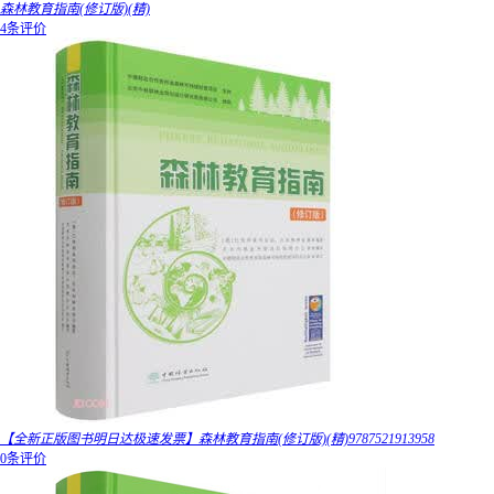
森林教育指南(修订版)(精)
4条评价
【全新正版图书明日达极速发票】森林教育指南(修订版)(精)9787521913958
0条评价