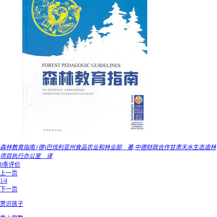
森林教育指南 (德)巴伐利亚州食品农业和林业部 著,中德财政合作甘肃天水生态造林
项目执行办公室 译
0条评价
上一页
1/4
下一页
赏识孩子