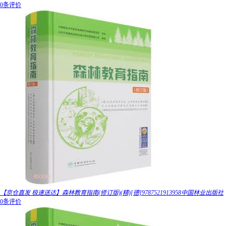
0条评价
【京仓直发 极速送达】森林教育指南(修订版)(精)[德]9787521913958中国林业出版社
0条评价