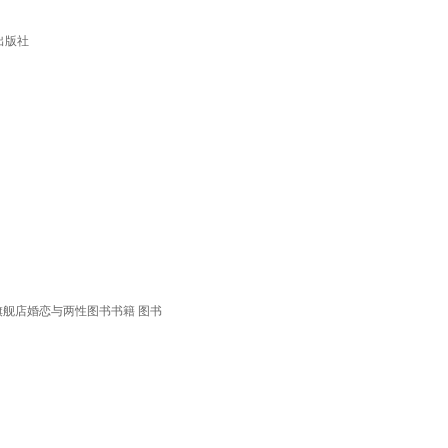
出版社
店旗舰店婚恋与两性图书书籍 图书