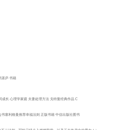
书湛庐 书籍
同成长 心理学家庭 夫妻处理方法 戈特曼经典作品 C
边书塞利格曼推荐幸福法则 正版书籍 中信出版社图书