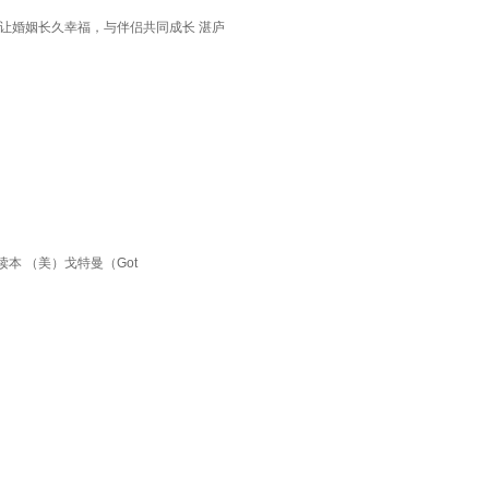
，让婚姻长久幸福，与伴侣共同成长 湛庐
 （美）戈特曼（Got