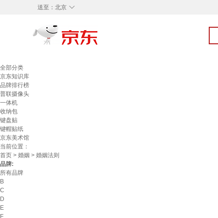
◇
送至：
北京
全部分类
京东知识库
品牌排行榜
普联摄像头
一体机
收纳包
键盘贴
键帽贴纸
京东美术馆
当前位置：
首页
>
婚姻
> 婚姻法则
品牌:
所有品牌
B
C
D
E
F