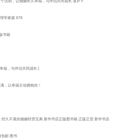
7个法则，让婚姻长久幸福，与伴侣共同成长 湛庐 F
学家庭 978
版书籍
幸福，与伴侣共同成长 [
圆满，让幸福主动拥抱你！
长 经久不衰的婚姻经营宝典 新华书店正版图书籍 正版正货 新华书店
籍包邮 图书