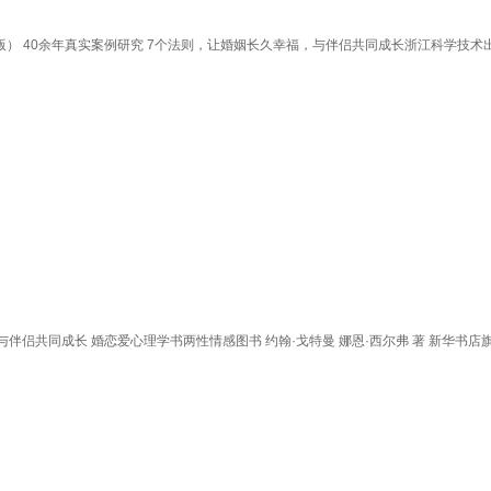
级版） 40余年真实案例研究 7个法则，让婚姻长久幸福，与伴侣共同成长浙江科学技术
 与伴侣共同成长 婚恋爱心理学书两性情感图书 约翰·戈特曼 娜恩·西尔弗 著 新华书