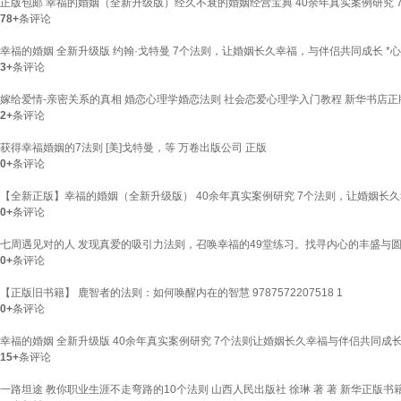
正版包邮 幸福的婚姻（全新升级版）经久不衰的婚姻经营宝典 40余年真实案例研究 
78+
条评论
幸福的婚姻 全新升级版 约翰·戈特曼 7个法则，让婚姻长久幸福，与伴侣共同成长 *心理
3+
条评论
嫁给爱情-亲密关系的真相 婚恋心理学婚恋法则 社会恋爱心理学入门教程 新华书店正
2+
条评论
获得幸福婚姻的7法则 [美]戈特曼，等 万卷出版公司 正版
0+
条评论
【全新正版】幸福的婚姻（全新升级版） 40余年真实案例研究 7个法则，让婚姻长久
0+
条评论
七周遇见对的人 发现真爱的吸引力法则，召唤幸福的49堂练习。找寻内心的丰盛与
0+
条评论
【正版旧书籍】 鹿智者的法则：如何唤醒内在的智慧 9787572207518 1
0+
条评论
幸福的婚姻 全新升级版 40余年真实案例研究 7个法则让婚姻长久幸福与伴侣共同成
15+
条评论
一路坦途 教你职业生涯不走弯路的10个法则 山西人民出版社 徐琳 著 著 新华正版书