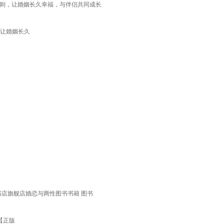
法则，让婚姻长久幸福，与伴侣共同成长
，让婚姻长久
华书店旗舰店婚恋与两性图书书籍 图书
7【正版