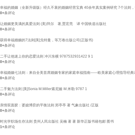
幸福的婚姻（全新升级版）经久不衰的婚姻经营宝典 40余年真实案例研究 7个法则
0+
条评论
让婚姻更美满的真爱法则 (美)拜尔 著,贾宏亮 译 中国铁道出版社
0+
条评论
获得幸福婚姻的7法则[美]戈特曼，等万卷出版公司(正版书)
0+
条评论
二手让他迷上你的恋爱法则 冲川东横 9787532931422 9 1
0+
条评论
幸福婚姻七法则：来自全美首席婚姻专家的家庭幸福指南——欧美家庭心理指导经典读本
0+
条评论
二手魅力法则 [美]Sonia M.Miller索尼娅·M.米勒 9787 1
0+
条评论
亲情双面胶：婆媳博弈的平衡法则 郑亭亭 著 气象出版社 /正版
0+
条评论
时光学职场生存法则 贵州人民出版社 吴楠 著 著 新华正版书籍包邮 图书
1+
条评论