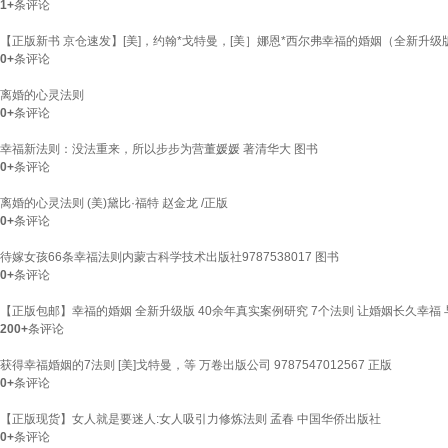
1+
条评论
【正版新书 京仓速发】[美]，约翰*戈特曼，[美］娜恩*西尔弗幸福的婚姻（全新升
0+
条评论
离婚的心灵法则
0+
条评论
幸福新法则：没法重来，所以步步为营董媛媛 著清华大 图书
0+
条评论
离婚的心灵法则 (美)黛比·福特 赵金龙 /正版
0+
条评论
待嫁女孩66条幸福法则内蒙古科学技术出版社9787538017 图书
0+
条评论
【正版包邮】幸福的婚姻 全新升级版 40余年真实案例研究 7个法则 让婚姻长久幸福
200+
条评论
获得幸福婚姻的7法则 [美]戈特曼，等 万卷出版公司 9787547012567 正版
0+
条评论
【正版现货】女人就是要迷人:女人吸引力修炼法则 孟春 中国华侨出版社
0+
条评论