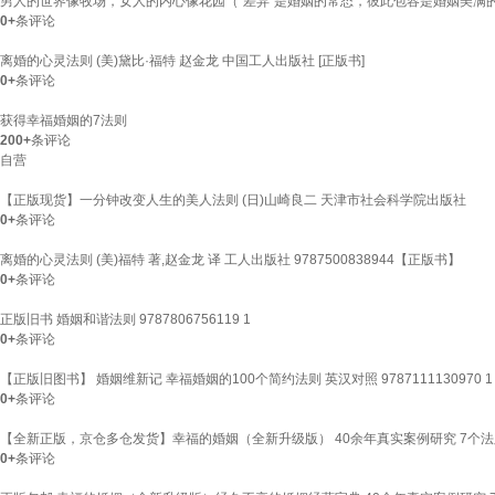
男人的世界像牧场，女人的内心像花园（“差异”是婚姻的常态，彼此包容是婚姻美满
0+
条评论
离婚的心灵法则 (美)黛比·福特 赵金龙 中国工人出版社 [正版书]
0+
条评论
获得幸福婚姻的7法则
200+
条评论
自营
【正版现货】一分钟改变人生的美人法则 (日)山崎良二 天津市社会科学院出版社
0+
条评论
离婚的心灵法则 (美)福特 著,赵金龙 译 工人出版社 9787500838944【正版书】
0+
条评论
正版旧书 婚姻和谐法则 9787806756119 1
0+
条评论
【正版旧图书】 婚姻维新记 幸福婚姻的100个简约法则 英汉对照 9787111130970 1
0+
条评论
【全新正版，京仓多仓发货】幸福的婚姻（全新升级版） 40余年真实案例研究 7个
0+
条评论