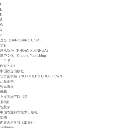
H
L
N
S
W
X
Z
当当（DANGDANG.COM）
文轩
凤凰新华（PHOENIX XINHUA）
湛庐文化（Cheers Publishing）
二手书
BOOKUU
中国铁道出版社
北方图书城（NORTHERN BOOK TOWN）
辽版图书
智元微库
献柘
上海香港三联书店
圣福如
智慧芽
中国农业科学技术出版社
知铺
内蒙古科学技术出版社
华研外语