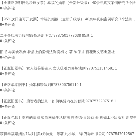
【全新正版明日达极速发票】幸福的婚姻（全新升级版） 40余年真实案例研究 7个
0+
条评论
【95%次日达可开发票】幸福的婚姻（全新升级版） 40余年真实案例研究 7个法则
0+
条评论
二手寻找潜力股的88条法则 尹宏 9787501778638 85新 1
0+
条评论
旧书 与美食私奔 餐桌上的爱情法则 陈保才 著 陈保才 百花洲文艺出版社
0+
条评论
【正版旧图书】 女人就是要迷人 女人吸引力修炼法则 9787511314581 1
0+
条评论
【正版单本旧书】婚姻和谐法则9787806756119 1
0+
条评论
【正版旧图书】 鹿智者的法则：如何唤醒内在的智慧 9787572207518 1
0+
条评论
【正版包邮】幸福的法则 极简幸福生活指南 理查德·泰普勒 著 机械工业出版社 新
0+
条评论
获得幸福婚姻的7法则 (美)戈特曼 等著,刘小敏 译 万卷出版公司 978754701256