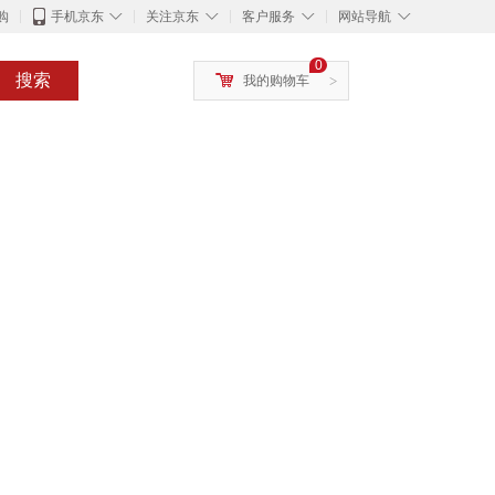
◇
◇
◇
◇
购
手机京东
关注京东
客户服务
网站导航
0
搜索
我的购物车
>