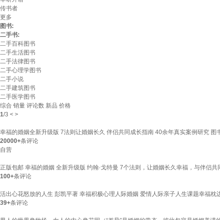
传书者
更多
图书:
二手书:
二手百科图书
二手生活图书
二手法律图书
二手心理学图书
二手小说
二手建筑图书
二手医学图书
综合
销量
评论数
新品
价格
1
/
3
<
>
幸福的婚姻全新升级版 7法则让婚姻长久 伴侣共同成长指南 40余年真实案例研究 图
20000+
条评论
自营
正版包邮 幸福的婚姻 全新升级版 约翰·戈特曼 7个法则，让婚姻长久幸福，与伴侣共
100+
条评论
活出心花怒放的人生 彭凯平著 幸福积极心理人际婚姻 爱情人际亲子人生课题幸福枕
39+
条评论