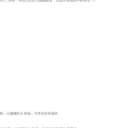
的不二法则，写给已经步入婚姻殿堂，以及正在热恋中的男女！）
法则，让婚姻长久幸福，与伴侣共同成长