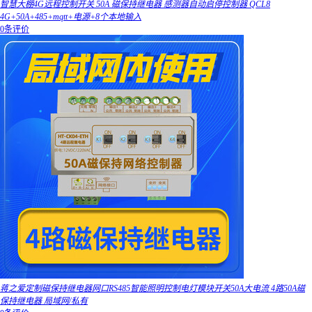
智慧大棚4G远程控制开关 50A 磁保持继电器 感测器自动启停控制器 QCL8
4G+50A+485+mqtt+电源+8个本地输入
0条评价
蒋之爱定制磁保持继电器网口RS485智能照明控制电灯模块开关50A大电流 4路50A磁
保持继电器 局域网/私有