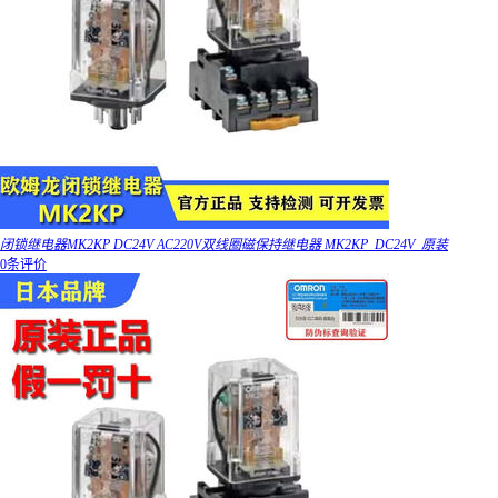
闭锁继电器MK2KP DC24V AC220V双线圈磁保持继电器 MK2KP_DC24V_原装
0条评价