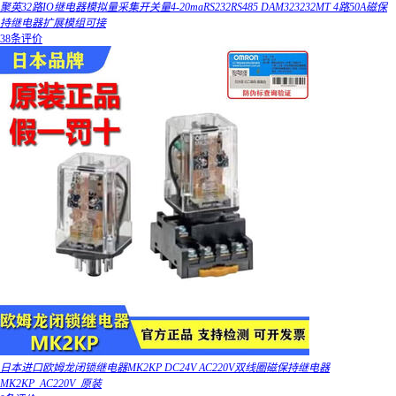
聚英32路IO继电器模拟量采集开关量4-20maRS232RS485 DAM323232MT 4路50A磁保
持继电器扩展模组可接
38条评价
日本进口欧姆龙闭锁继电器MK2KP DC24V AC220V双线圈磁保持继电器
MK2KP_AC220V_原装