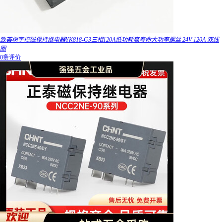
致荟树宇控磁保持继电器YK818-G3三相120A低功耗高寿命大功率螺丝 24V 120A 双线
圈
0条评价