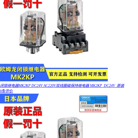
闭锁继电器MK2KP DC24V AC220V双线圈磁保持继电器 MK2KP_DC24V_原装
0条评价