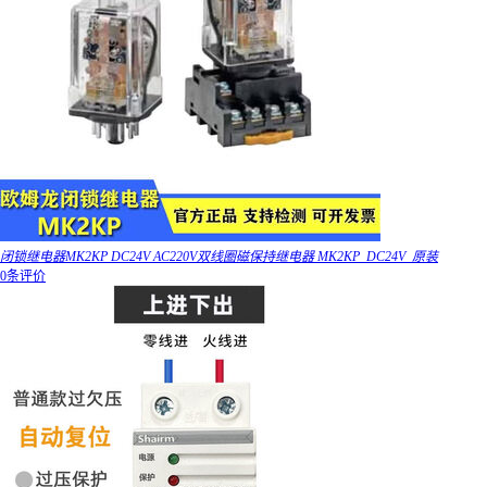
闭锁继电器MK2KP DC24V AC220V双线圈磁保持继电器 MK2KP_DC24V_原装
0条评价