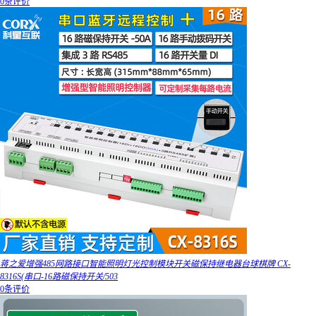
0条评价
蒋之爱增强485网路接口智能照明灯光控制模块开关磁保持继电器台球棋牌 CX-
8316S(串口-16路磁保持开关/503
0条评价