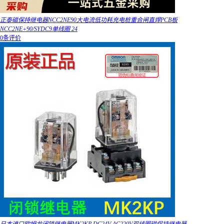
正泰磁保持继电器NCC2NE90大电流低功耗充电桩重合闸直焊PCB板
NCC2NE+90/SYDC9单线圈 24
0条评价