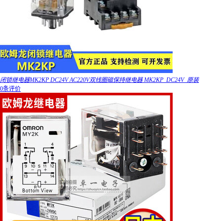
闭锁继电器MK2KP DC24V AC220V双线圈磁保持继电器 MK2KP_DC24V_原装
0条评价