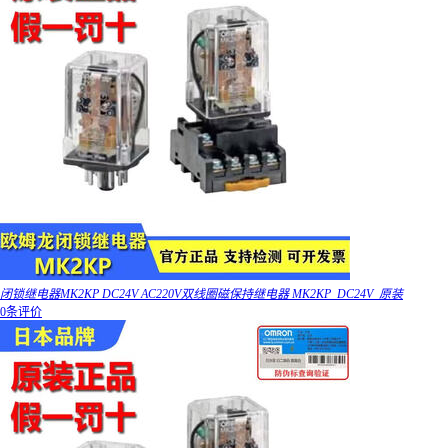
闭锁继电器MK2KP DC24V AC220V双线圈磁保持继电器 MK2KP_DC24V_原装
0条评价