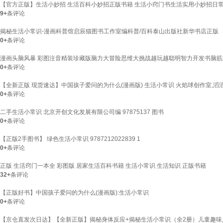
【官方正版】生活小妙招 生活百科小妙招正版书籍 生活小窍门书生活实用小妙招日常
9+
条评论
揭秘生活小常识-漫画科普馆启辰猫图书工作室编科普/百科泰山出版社新华书店正版
0+
条评论
漫画头脑风暴 彩图注音精装珍藏版脑力大冒险思维大挑战越玩越聪明智力开发书脑
0+
条评论
【全新正版 现货速达】中国孩子爱问的为什么(漫画版) 生活小常识 火焰球创作室,滔
0+
条评论
二手生活小常识 北京开创文化发展有限公司编 97875137 图书
0+
条评论
【正版2手图书】 绿色生活小常识 9787212022839 1
0+
条评论
正版 生活窍门一本全 彩图版 居家生活百科书籍 生活小常识 生活知识 正版书籍
32+
条评论
【正版好书】中国孩子爱问的为什么(漫画版):生活小常识
0+
条评论
【京仓直发次日达】【全新正版】揭秘身体反应+揭秘生活小常识（全2册）儿童趣味人