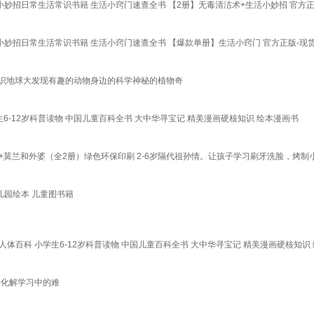
妙招日常生活常识书籍 生活小窍门速查全书 【2册】无毒清洁术+生活小妙招 官方正
小妙招日常生活常识书籍 生活小窍门速查全书 【爆款单册】生活小窍门 官方正版-现
常识地球大发现有趣的动物身边的科学神秘的植物奇
-12岁科普读物 中国儿童百科全书 大中华寻宝记 精美漫画硬核知识 绘本漫画书
卷+莫兰和外婆（全2册）绿色环保印刷 2-6岁隔代祖孙情。让孩子学习刷牙洗脸，烤
儿园绘本 儿童图书籍
体百科 小学生6-12岁科普读物 中国儿童百科全书 大中华寻宝记 精美漫画硬核知
松化解学习中的难