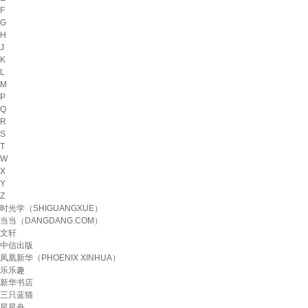
F
G
H
J
K
L
M
P
Q
R
S
T
W
X
Y
Z
时光学（SHIGUANGXUE）
当当（DANGDANG.COM）
文轩
中信出版
凤凰新华（PHOENIX XINHUA）
乐乐趣
新华书店
三只蓝猫
星星舟