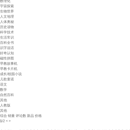
数理化
宇宙探索
生物世界
人文地理
人体奥秘
历史读物
科学技术
生活常识
百科全书
识字说话
好奇认知
磁性拼图
早教故事机
早教卡片机
成长/校园小说
儿歌童谣
语文
数学
自然百科
其他
人教版
其他
综合
销量
评论数
新品
价格
1
/
2
<
>