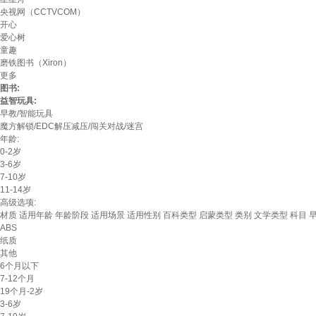
央视网（CCTVCOM）
开心
爱心树
童趣
磨铁图书（Xiron）
更多
图书:
益智玩具:
早教/智能玩具
魔方解锁/EDC解压减压/闯关对战/迷宫
年龄:
0-2岁
3-6岁
7-10岁
11-14岁
高级选项:
材质
适用年龄
年龄阶段
适用场景
适用性别
百科类型
启蒙类型
类别
文学类型
科目
ABS
纸质
其他
6个月以下
7-12个月
19个月-2岁
3-6岁