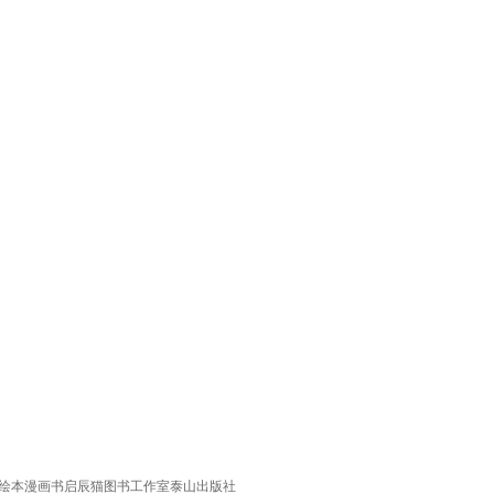
识 绘本漫画书启辰猫图书工作室泰山出版社