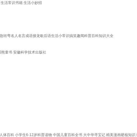
生活常识书籍 生活小妙招
筋急转弯名人名言成语接龙歇后语生活小常识搞笑趣闻科普百科知识大全
滔熊童书 安徽科学技术出版社
体百科 小学生6-12岁科普读物 中国儿童百科全书 大中华寻宝记 精美漫画硬核知