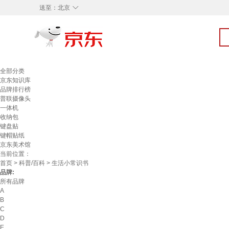
◇
送至：
北京
全部分类
京东知识库
品牌排行榜
普联摄像头
一体机
收纳包
键盘贴
键帽贴纸
京东美术馆
当前位置：
首页
>
科普/百科
> 生活小常识书
品牌:
所有品牌
A
B
C
D
E