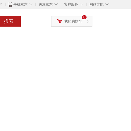
◇
◇
◇
◇
购
手机京东
关注京东
客户服务
网站导航
0
搜索
我的购物车
>