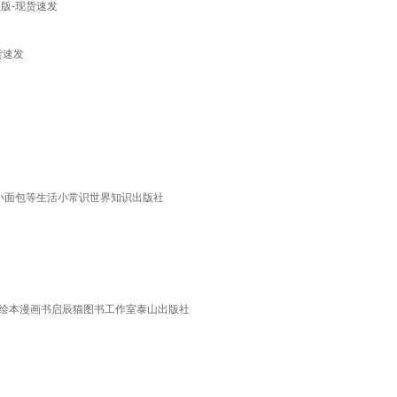
版-现货速发
货速发
制小面包等生活小常识世界知识出版社
识 绘本漫画书启辰猫图书工作室泰山出版社