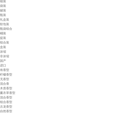
箱装
袋装
罐装
瓶装
礼盒装
软包装
瓶袋组合
桶装
提装
组合装
盒装
浓缩
非浓缩
国产
进口
有香型
柠檬香型
无香型
混合香
木质香型
薰衣草香型
混合香型
组合香型
古龙香型
自然香型