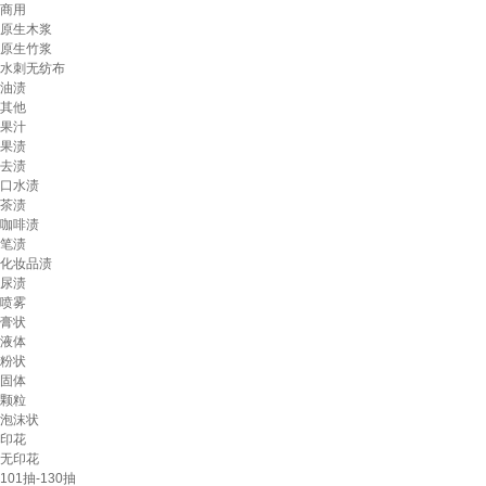
商用
原生木浆
原生竹浆
水刺无纺布
油渍
其他
果汁
果渍
去渍
口水渍
茶渍
咖啡渍
笔渍
化妆品渍
尿渍
喷雾
膏状
液体
粉状
固体
颗粒
泡沫状
印花
无印花
101抽-130抽