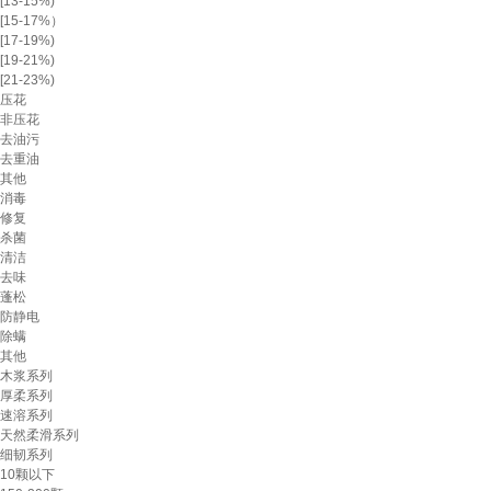
[13-15%)
[15-17%）
[17-19%)
[19-21%)
[21-23%)
压花
非压花
去油污
去重油
其他
消毒
修复
杀菌
清洁
去味
蓬松
防静电
除螨
其他
木浆系列
厚柔系列
速溶系列
天然柔滑系列
细韧系列
10颗以下