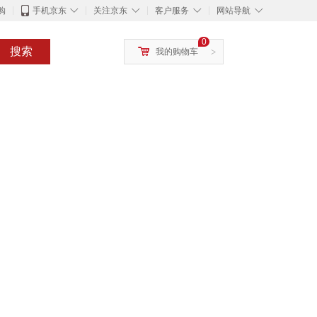
◇
◇
◇
◇
购
手机京东
关注京东
客户服务
网站导航
0
搜索
我的购物车
>