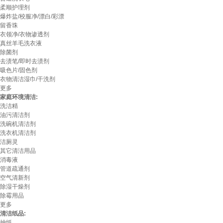
柔顺护理剂
爆炸盐/校服净/漂白/彩漂
留香珠
衣领净/衣物渗透剂
真丝羊毛洗衣液
除菌剂
去渍笔/即时去渍剂
吸色片/固色剂
衣物清洁湿巾/干洗剂
更多
家庭环境清洁:
洗洁精
油污清洁剂
洗碗机清洁剂
洗衣机清洁剂
洁厕灵
其它清洁用品
消毒液
管道疏通剂
空气清新剂
除湿干燥剂
除霉用品
更多
清洁纸品:
抽纸