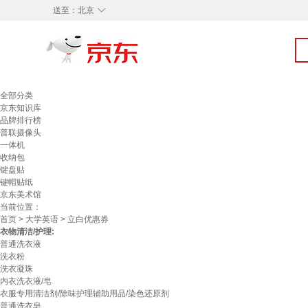
◇
送至：
北京
全部分类
京东知识库
品牌排行榜
普联摄像头
一体机
收纳包
键盘贴
键帽贴纸
京东美术馆
当前位置：
首页
>
大学英语
> 立白优惠券
衣物清洁/护理:
普通洗衣液
洗衣粉
洗衣凝珠
内衣洗衣液/皂
衣服专用清洁剂/除味护理辅助用品/染色还原剂
普通洗衣皂