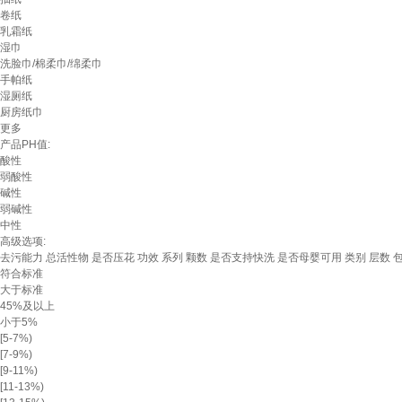
卷纸
乳霜纸
湿巾
洗脸巾/棉柔巾/绵柔巾
手帕纸
湿厕纸
厨房纸巾
更多
产品PH值:
酸性
弱酸性
碱性
弱碱性
中性
高级选项:
去污能力
总活性物
是否压花
功效
系列
颗数
是否支持快洗
是否母婴可用
类别
层数
符合标准
大于标准
45%及以上
小于5%
[5-7%)
[7-9%)
[9-11%)
[11-13%)