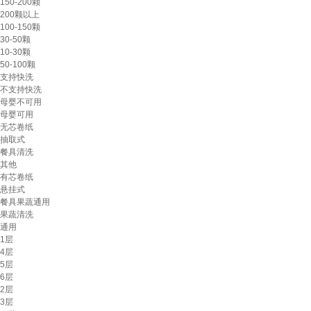
150-200颗
200颗以上
100-150颗
30-50颗
10-30颗
50-100颗
支持快洗
不支持快洗
母婴不可用
母婴可用
无芯卷纸
抽取式
餐具清洗
其他
有芯卷纸
悬挂式
餐具果蔬通用
果蔬清洗
通用
1层
4层
5层
6层
2层
3层