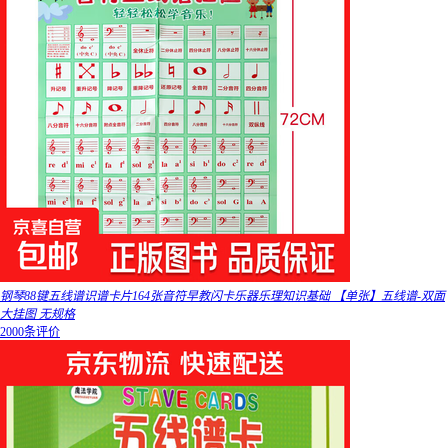
钢琴88键五线谱识谱卡片164张音符早教闪卡乐器乐理知识基础 【单张】五线谱-双面
大挂图 无规格
2000条评价