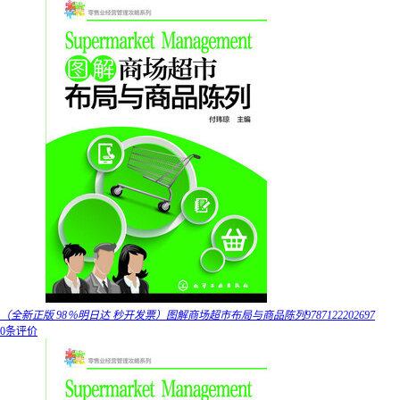
（全新正版 98％明日达 秒开发票）图解商场超市布局与商品陈列9787122202697
0条评价