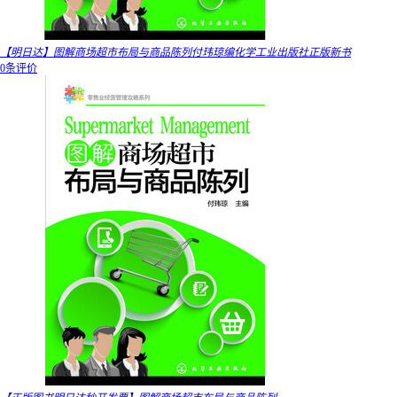
【明日达】图解商场超市布局与商品陈列付玮琼编化学工业出版社正版新书
0条评价