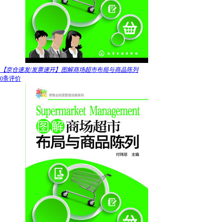
【京仓速发/发票速开】图解商场超市布局与商品陈列
0条评价