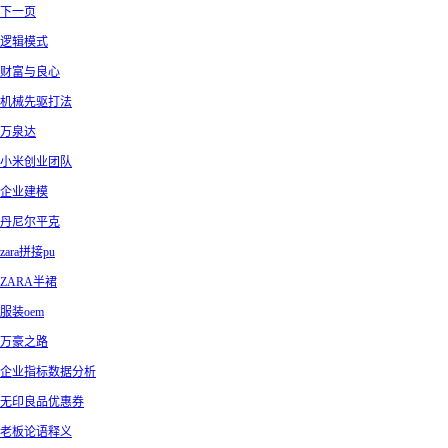
下一页
逻辑模式
财富与良心
机械先驱打法
万泉达
小米创业团队
企业建模
丹尼尔平克
zara拼接pu
ZARA半裙
服装oem
万豪之路
企业指标数据分析
无印良品优惠券
老板论语释义