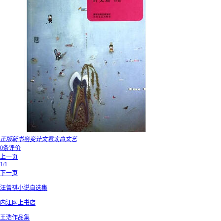
正版新书窑变计文君太白文艺
0条评价
上一页
1/1
下一页
汪曾祺小说自选集
内江网上书店
王浩作品集