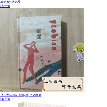
窑变(精) 计文君
0条评价
【二手9成新】窑变(精)计文君 著
0条评价