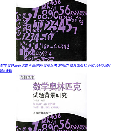
数学奥林匹克试题背景研究/奥博丛书 刘培杰 教育出版社 9787544400893
0条评价