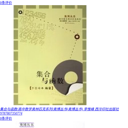
0条评价
集合与函数/高中数学奥林匹克系列/奥博丛书(奥博丛书) 李惟峰 西泠印社出版社
9787807350774
0条评价