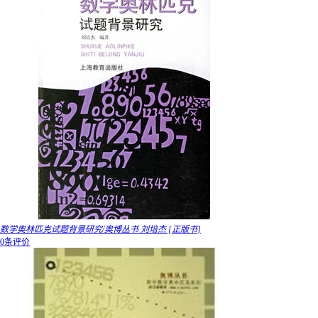
数学奥林匹克试题背景研究/奥博丛书 刘培杰 [正版书]
0条评价