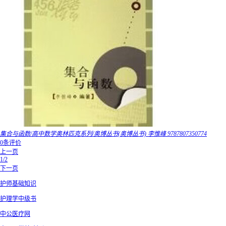
集合与函数/高中数学奥林匹克系列/奥博丛书(奥博丛书) 李惟峰 9787807350774
0条评价
上一页
1/2
下一页
护师基础知识
护理学中级书
中公医疗网