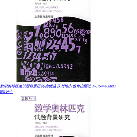
数学奥林匹克试题背景研究/奥博丛书 刘培杰 教育出版社 9787544400893
0条评价