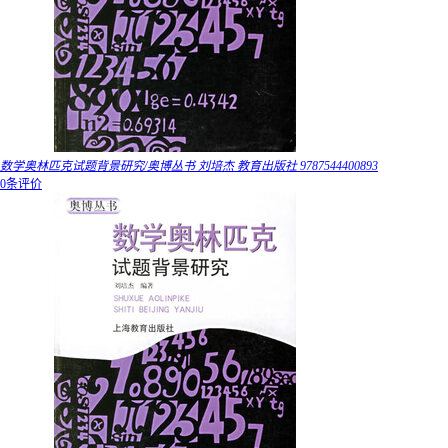
数学奥林匹克试题背景研究/奥博丛书 刘培杰 教育出版社 9787544400893
0条评价