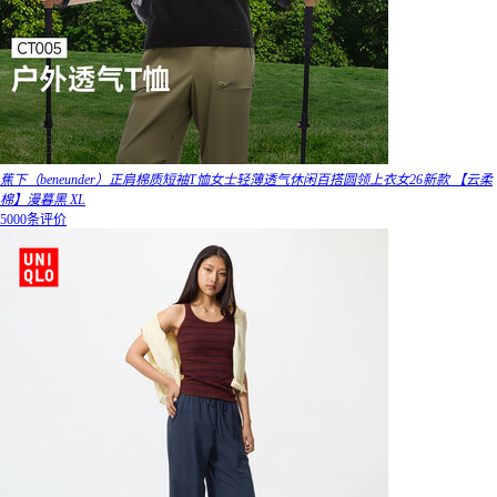
蕉下（beneunder）正肩棉质短袖T恤女士轻薄透气休闲百搭圆领上衣女26新款 【云柔
棉】漫暮黑 XL
5000条评价