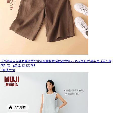
日系棉麻五分裤女夏季宽松大码显瘦高腰纯色直筒胖mm休闲西装裤 咖啡色【店长推
荐】 XL 【建议115-130斤】
1000条评价