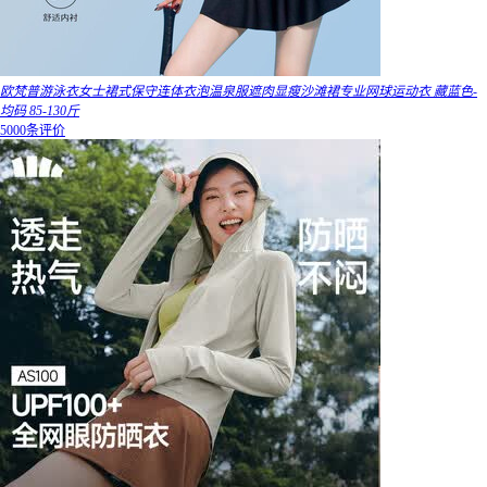
欧梵普游泳衣女士裙式保守连体衣泡温泉服遮肉显瘦沙滩裙专业网球运动衣 藏蓝色-
均码 85-130斤
5000条评价