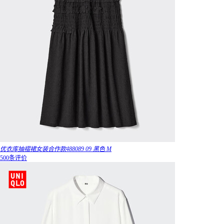
优衣库抽褶裙女装合作款488089 09 黑色 M
500条评价