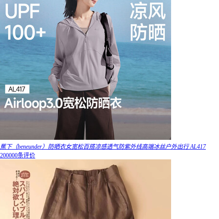
蕉下（beneunder）防晒衣女宽松百搭凉感透气防紫外线高端冰丝户外出行 AL417
200000条评价