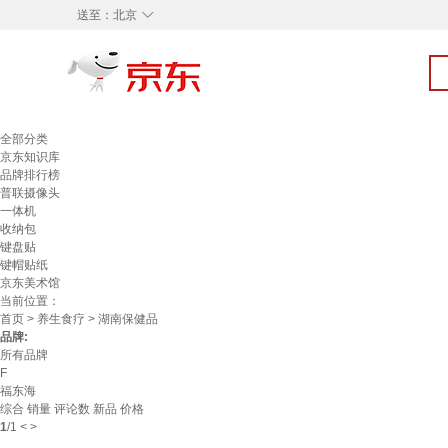
◇
送至：
北京
全部分类
京东知识库
品牌排行榜
普联摄像头
一体机
收纳包
键盘贴
键帽贴纸
京东美术馆
当前位置：
首页
>
养生食疗
> 湖南保健品
品牌:
所有品牌
F
福东海
综合
销量
评论数
新品
价格
1
/
1
<
>