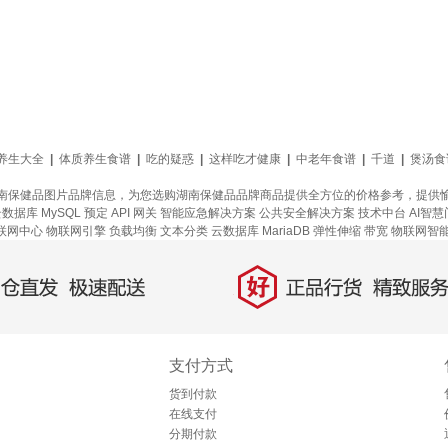
养生大全
|
体质养生食谱
|
吃的疑惑
|
这样吃才健康
|
中老年食谱
|
千道
|
煲汤食
南保健品图片品牌信息，为您选购湖南保健品品牌商品提供全方位的价格参考，提供
数据库 MySQL
预定
API 网关
智能应急解决方案
公共安全解决方案
技术中台
AI智
联网中心
物联网引擎
负载均衡
文本分类
云数据库 MariaDB
弹性伸缩
带宽
物联网智
好
直发，极速配送
正品行货，精致服务
支付方式
货到付款
在线支付
分期付款