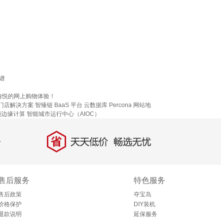
谱
愉悦的网上购物体验！
慧门店解决方案
智臻链 BaaS 平台
云数据库 Percona
网站地
能边缘计算
智能城市运行中心（AIOC）
省
天天低价，畅选无忧
售后服务
特色服务
售后政策
夺宝岛
价格保护
DIY装机
退款说明
延保服务