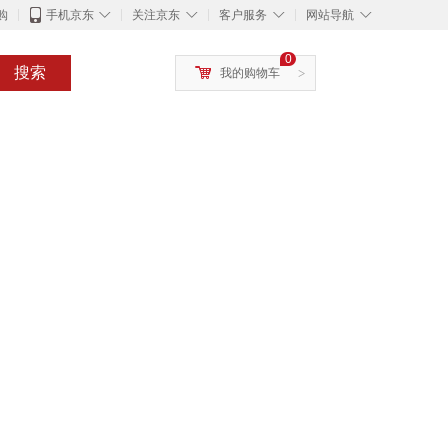
◇
◇
◇
◇
购
手机京东
关注京东
客户服务
网站导航
0
搜索
我的购物车
>