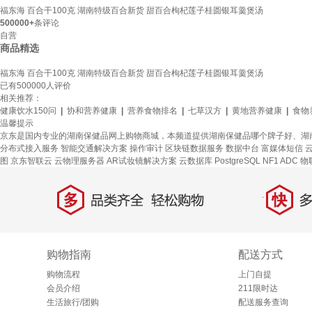
福东海 百合干100克 湖南特级百合新货 甜百合枸杞莲子桂圆银耳羹煲汤
500000+
条评论
自营
商品精选
福东海 百合干100克 湖南特级百合新货 甜百合枸杞莲子桂圆银耳羹煲汤
已有
500000
人评价
相关推荐：
健康饮水150问
|
协和营养健康
|
营养食物排名
|
七草汉方
|
黄地营养健康
|
食物
温馨提示
京东是国内专业的湖南保健品网上购物商城，本频道提供湖南保健品哪个牌子好、湖
分布式接入服务
智能交通解决方案
操作审计
区块链数据服务
数据中台
富媒体短信
云
图
京东智联云
云物理服务器
AR试妆镜解决方案
云数据库 PostgreSQL
NF1 ADC
物
多
快
品类齐全，轻松购物
多仓
购物指南
配送方式
购物流程
上门自提
会员介绍
211限时达
生活旅行/团购
配送服务查询