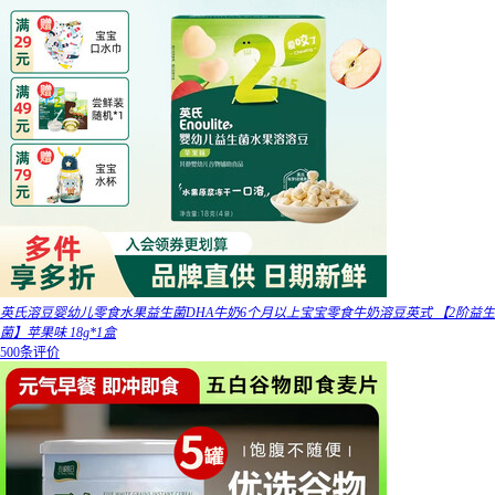
英氏溶豆婴幼儿零食水果益生菌DHA牛奶6个月以上宝宝零食牛奶溶豆英式 【2阶益生
菌】苹果味 18g*1盒
500条评价