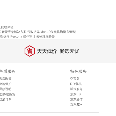
上购物体验！
宽
智能应急解决方案
云数据库 MariaDB
负载均衡
智臻链
数据库 Percona
操作审计
云物理服务器
省
天天低价，畅选无忧
售后服务
特色服务
售后政策
夺宝岛
价格保护
DIY装机
退款说明
延保服务
返修/退换货
京东E卡
取消订单
京东通信
京东JD+