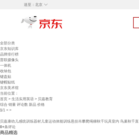
◇
送至：
北京
全部分类
京东知识库
品牌排行榜
普联摄像头
一体机
收纳包
键盘贴
键帽贴纸
京东美术馆
当前位置：
首页
>
生活实用英语
> 贝嘉教育
综合
销量
评论数
新品
价格
1
/
1
<
>
贝嘉康幼儿感统训练器材儿童运动体能训练悬挂吊攀爬绳梯秋千玩具室内 鸟巢秋千直径
0+
条评论
商品精选