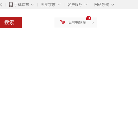
◇
◇
◇
◇
购
手机京东
关注京东
客户服务
网站导航
0
搜索
我的购物车
>