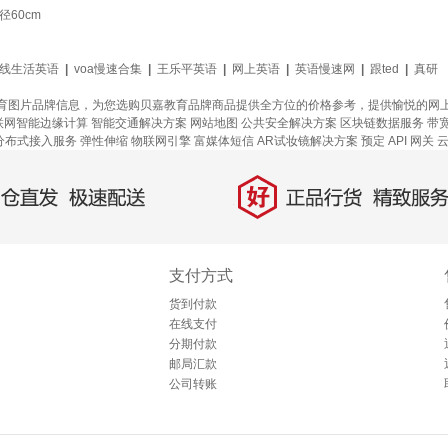
60cm
线生活英语
|
voa慢速合集
|
王乐平英语
|
网上英语
|
英语慢速网
|
跟ted
|
真研
育图片品牌信息，为您选购贝嘉教育品牌商品提供全方位的价格参考，提供愉悦的网
联网智能边缘计算
智能交通解决方案
网站地图
公共安全解决方案
区块链数据服务
带
分布式接入服务
弹性伸缩
物联网引擎
富媒体短信
AR试妆镜解决方案
预定
API 网关
云
好
直发，极速配送
正品行货，精致服务
支付方式
货到付款
在线支付
分期付款
邮局汇款
公司转账