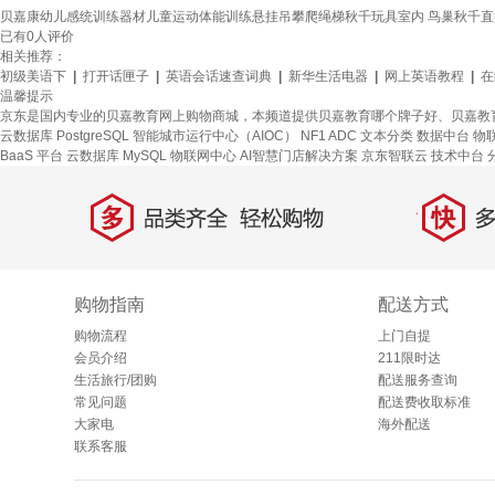
贝嘉康幼儿感统训练器材儿童运动体能训练悬挂吊攀爬绳梯秋千玩具室内 鸟巢秋千直径
已有
0
人评价
相关推荐：
初级美语下
|
打开话匣子
|
英语会话速查词典
|
新华生活电器
|
网上英语教程
|
在
温馨提示
京东是国内专业的贝嘉教育网上购物商城，本频道提供贝嘉教育哪个牌子好、贝嘉教
云数据库 PostgreSQL
智能城市运行中心（AIOC）
NF1 ADC
文本分类
数据中台
物
BaaS 平台
云数据库 MySQL
物联网中心
AI智慧门店解决方案
京东智联云
技术中台
多
快
品类齐全，轻松购物
多仓
购物指南
配送方式
购物流程
上门自提
会员介绍
211限时达
生活旅行/团购
配送服务查询
常见问题
配送费收取标准
大家电
海外配送
联系客服