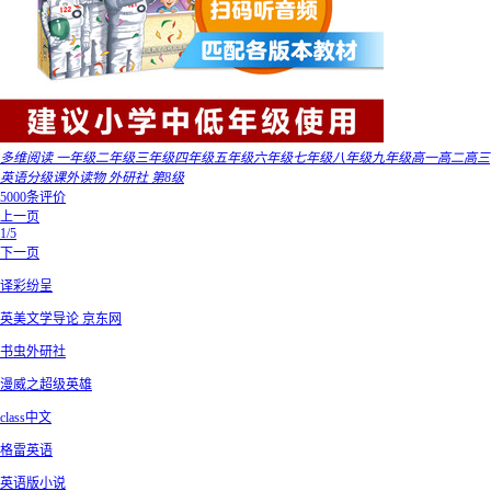
多维阅读 一年级二年级三年级四年级五年级六年级七年级八年级九年级高一高二高三
英语分级课外读物 外研社 第8级
5000条评价
上一页
1/5
下一页
译彩纷呈
英美文学导论 京东网
书虫外研社
漫威之超级英雄
class中文
格雷英语
英语版小说