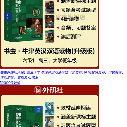
书虫升级版六级1 高三大学 牛津英汉双语读物（套装共4册 附扫码音频、习题答案、
读后测评）雾都孤儿 简爱
500000条评价