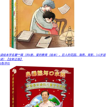
读绘本学名著**辑（共4册，爱的教育（绘本），巨人的花园，海燕，背影，3-6岁适
读）【全新正版】
0条评价