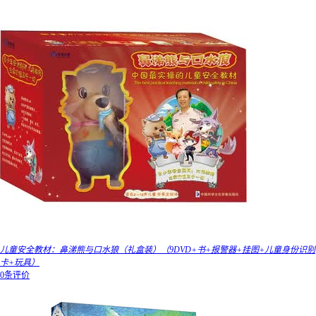
儿童安全教材：鼻涕熊与口水狼（礼盒装）（9DVD+书+报警器+挂图+儿童身份识别
卡+玩具）
0条评价