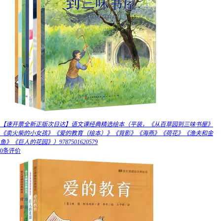
【速开票全新正版次日达】语文课经典精选绘本（平装，《从百草园到三味书屋》
《卖火柴的小女孩》《爱的教育（绘本）》《背影》《海燕》《荷花》《渔夫和金
鱼》《巨人的花园》）9787501620579
0条评价