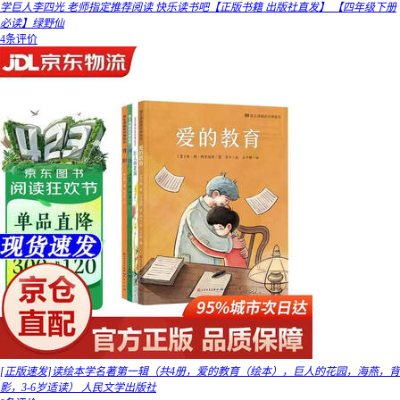
学巨人李四光 老师指定推荐阅读 快乐读书吧【正版书籍 出版社直发】 【四年级下册
必读】绿野仙
4条评价
[正版速发]读绘本学名著第一辑（共4册，爱的教育（绘本），巨人的花园，海燕，背
影，3-6岁适读） 人民文学出版社