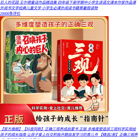
巨人的花园 王尔德童话作品精选集 四年级下册学期中小学生读语文课本作家作品课
外阅书文学经典儿童文学 小学生必课外阅读书籍寒暑假读物
20000条评价
【官方旗舰】【抖音同款】正确三观养成启蒙书 正版 多维度塑造孩三观科学实用给
孩子的成长指南 让孩子爱上社交积极开朗自发学习的育儿书 【精选2册】正确三观养