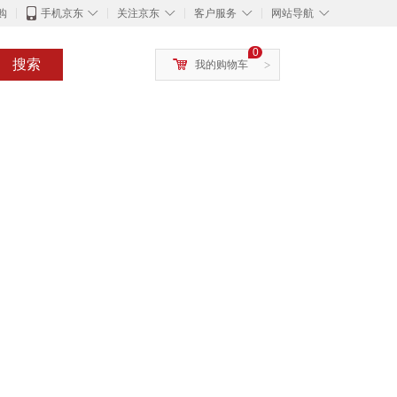
◇
◇
◇
◇
购
手机京东
关注京东
客户服务
网站导航
0
搜索
我的购物车
>