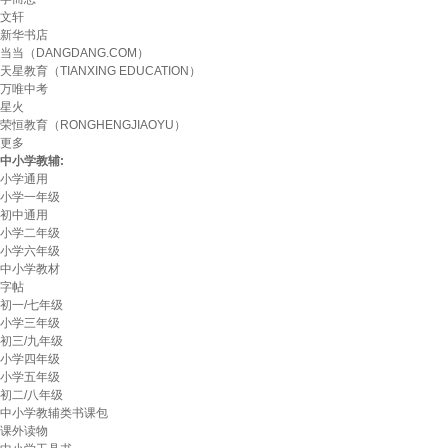
文轩
新华书店
当当（DANGDANG.COM）
天星教育（TIANXING EDUCATION）
万唯中考
星火
荣恒教育（RONGHENGJIAOYU）
更多
中小学教辅:
小学通用
小学一年级
初中通用
小学二年级
小学六年级
中小学教材
字帖
初一/七年级
小学三年级
初三/九年级
小学四年级
小学五年级
初二/八年级
中小学教辅类书课包
课外读物