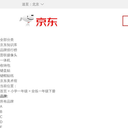
◇
送至：
北京
全部分类
京东知识库
品牌排行榜
普联摄像头
一体机
收纳包
键盘贴
键帽贴纸
京东美术馆
当前位置：
首页
>
小学一年级
> 全练一年级下册
品牌:
所有品牌
A
B
C
D
E