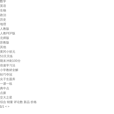
数学
英语
生物
政治
历史
地理
人教版
人教PEP版
北师版
苏教版
其他
黄冈小状元
53天天练
期末冲刺100分
倍速学习法
小学教材全解
轻巧夺冠
尖子生题库
一课一练
典中点
点拨
交大之星
综合
销量
评论数
新品
价格
1
/
1
<
>