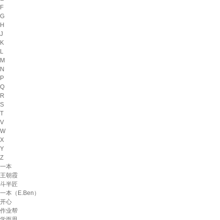
F
G
H
J
K
L
M
N
P
Q
R
S
T
V
W
X
Y
Z
一本
王朝霞
斗半匠
一本（E.Ben）
开心
作业帮
学而思