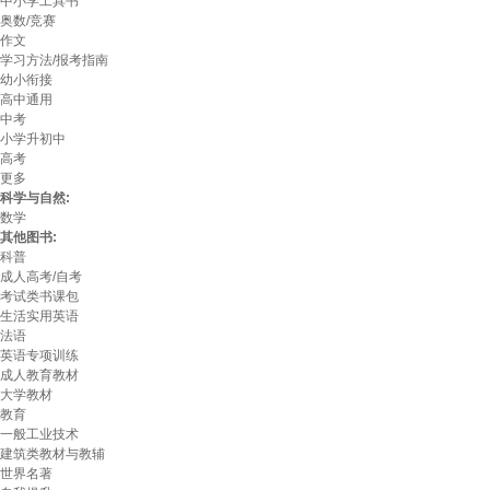
中小学工具书
奥数/竞赛
作文
学习方法/报考指南
幼小衔接
高中通用
中考
小学升初中
高考
更多
科学与自然:
数学
其他图书:
科普
成人高考/自考
考试类书课包
生活实用英语
法语
英语专项训练
成人教育教材
大学教材
教育
一般工业技术
建筑类教材与教辅
世界名著