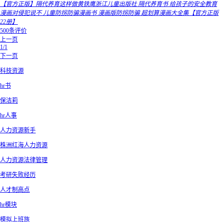
【官方正版】隔代养育这样做黄铁鹰浙江儿童出版社 隔代养育书 给孩子的安全教育
漫画对侵犯说不 儿童防拐防骗漫画书 漫画版防拐防骗 超划算漫画大全集【官方正版
22册】
500条评价
上一页
1/1
下一页
科技资源
hr书
保洁莉
hr人事
人力资源新手
株洲红海人力资源
人力资源法律管理
考研失败经历
人才制高点
hr模块
模拟上班族