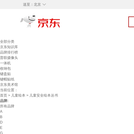
◇
送至：
北京
全部分类
京东知识库
品牌排行榜
普联摄像头
一体机
收纳包
键盘贴
键帽贴纸
京东美术馆
当前位置：
首页
>
儿童绘本
> 儿童安全绘本丛书
品牌:
所有品牌
A
B
D
E
G