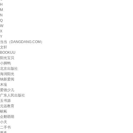
H
M
N
Q
W
X
Y
当当（DANGDANG.COM）
文轩
BOOKUU
阳光宝贝
小脚鸭
北京出版社
海润阳光
纳新爱阅
木垛
爱德少儿
广东人民出版社
玉书源
元远教育
献柘
企鹅萌萌
小天
二手书
更多