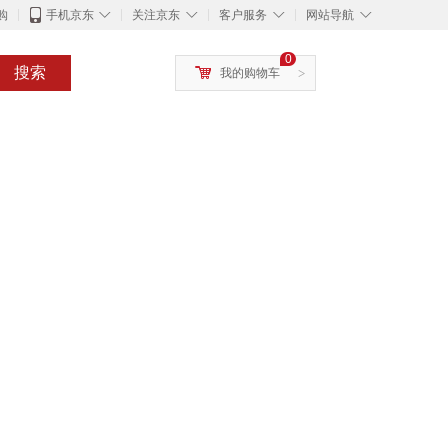
◇
◇
◇
◇
购
手机京东
关注京东
客户服务
网站导航
0
搜索
我的购物车
>