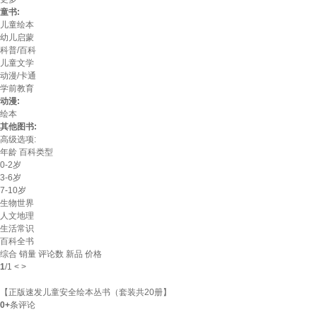
童书:
儿童绘本
幼儿启蒙
科普/百科
儿童文学
动漫/卡通
学前教育
动漫:
绘本
其他图书:
高级选项:
年龄
百科类型
0-2岁
3-6岁
7-10岁
生物世界
人文地理
生活常识
百科全书
综合
销量
评论数
新品
价格
1
/
1
<
>
【正版速发儿童安全绘本丛书（套装共20册】
0+
条评论