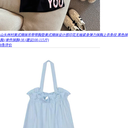
山头林村美式辣妹吊带带胸垫美式辣妹设计感印花无袖紧身弹力抹胸上衣条纹 黑色抹
胸 (单件抹胸) M (建议100-115斤)
8条评价