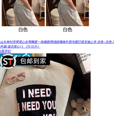
山头林村吊带背心女带胸垫一体细肩带纯欲辣妹外穿内搭打底无袖上衣 白色+白色 2
件装(波点背心) S （70-95斤）
0条评价