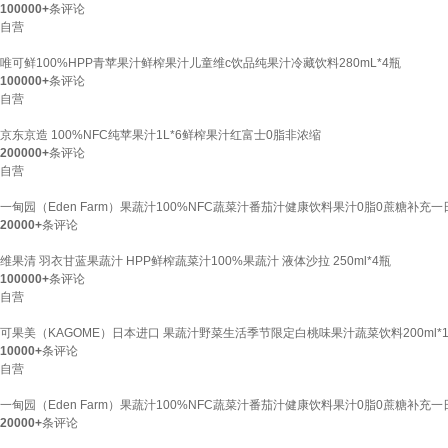
100000+
条评论
自营
唯可鲜100%HPP青苹果汁鲜榨果汁儿童维c饮品纯果汁冷藏饮料280mL*4瓶
100000+
条评论
自营
京东京造 100%NFC纯苹果汁1L*6鲜榨果汁红富士0脂非浓缩
200000+
条评论
自营
一甸园（Eden Farm）果蔬汁100%NFC蔬菜汁番茄汁健康饮料果汁0脂0蔗糖补充一日量
20000+
条评论
维果清 羽衣甘蓝果蔬汁 HPP鲜榨蔬菜汁100%果蔬汁 液体沙拉 250ml*4瓶
100000+
条评论
自营
可果美（KAGOME）日本进口 果蔬汁野菜生活季节限定白桃味果汁蔬菜饮料200ml*1
10000+
条评论
自营
一甸园（Eden Farm）果蔬汁100%NFC蔬菜汁番茄汁健康饮料果汁0脂0蔗糖补充一日量
20000+
条评论