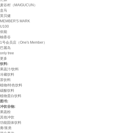
麦谷村（MAIGUCUN）
盒马
英贝健
MEMBER'S MARK
U100
依能
柚香谷
1号会员店（One's Member）
巴麗岛
only tree
更多
饮料:
果蔬汁/饮料
冷藏饮料
茶饮料
植物/特色饮料
碳酸饮料
植物蛋白饮料
图书:
冲饮谷物:
果蔬粉
其他冲饮
功能固体饮料
膏/浆类