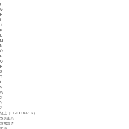
F
G
H
I
J
K
L
M
N
O
P
Q
R
S
T
U
V
W
X
Y
Z
轻上（LIGHT UPPER）
农夫山泉
京东京造
汇源