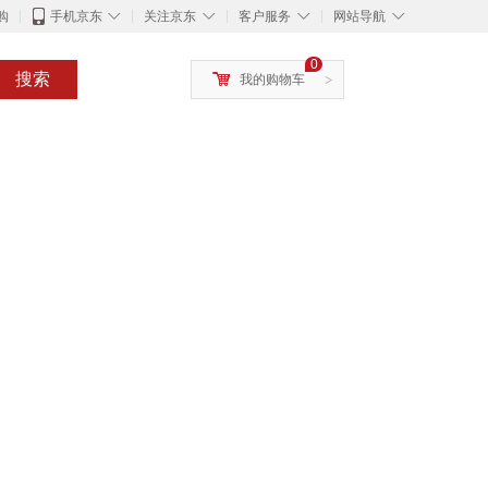
◇
◇
◇
◇
购
手机京东
关注京东
客户服务
网站导航
0
搜索
我的购物车
>