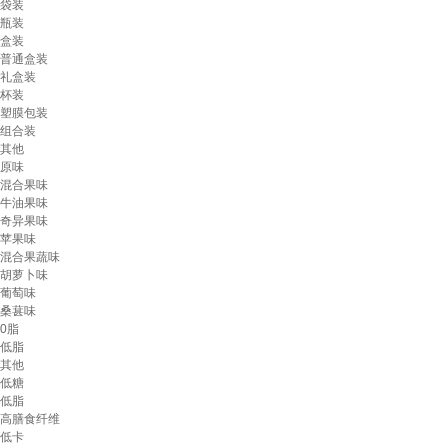
袋装
瓶装
盒装
普通盒装
礼盒装
杯装
塑膜包装
组合装
其他
原味
混合果味
牛油果味
奇异果味
苹果味
混合果蔬味
胡萝卜味
葡萄味
桑葚味
0脂
低脂
其他
低糖
低脂
高膳食纤维
低卡