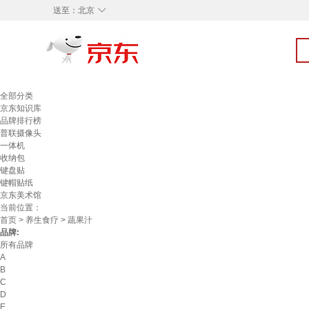
◇
送至：
北京
全部分类
京东知识库
品牌排行榜
普联摄像头
一体机
收纳包
键盘贴
键帽贴纸
京东美术馆
当前位置：
首页
>
养生食疗
> 蔬果汁
品牌:
所有品牌
A
B
C
D
E