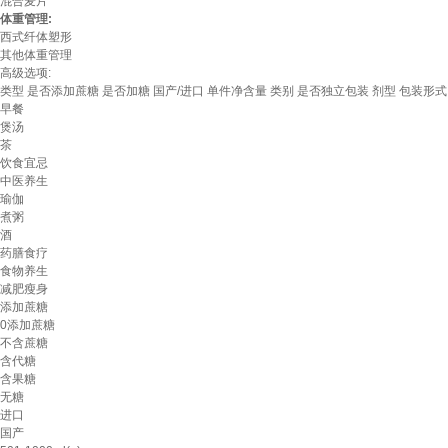
混合麦片
体重管理:
西式纤体塑形
其他体重管理
高级选项:
类型
是否添加蔗糖
是否加糖
国产/进口
单件净含量
类别
是否独立包装
剂型
包装形式
早餐
煲汤
茶
饮食宜忌
中医养生
瑜伽
煮粥
酒
药膳食疗
食物养生
减肥瘦身
添加蔗糖
0添加蔗糖
不含蔗糖
含代糖
含果糖
无糖
进口
国产