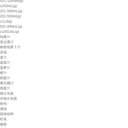
501-1000ml(g)
≤250mL(g)
251-500mL(g)
201-500ml(g)
≥1L(kg)
501-999mL(g)
≥1001mL(g)
纯果汁
复合果汁
鲜橙胡萝卜汁
其他
姜汁
蔬菜汁
菠萝汁
橙汁
刺梨汁
番石榴汁
凤梨汁
独立包装
非独立包装
粉剂
液体
固体饮料
听装
罐装