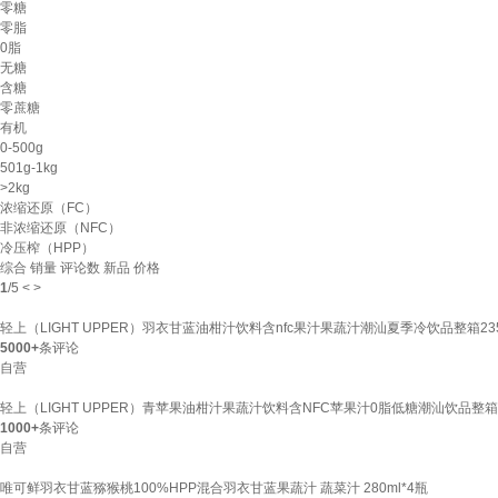
零糖
零脂
0脂
无糖
含糖
零蔗糖
有机
0-500g
501g-1kg
>2kg
浓缩还原（FC）
非浓缩还原（NFC）
冷压榨（HPP）
综合
销量
评论数
新品
价格
1
/
5
<
>
轻上（LIGHT UPPER）羽衣甘蓝油柑汁饮料含nfc果汁果蔬汁潮汕夏季冷饮品整箱235m
5000+
条评论
自营
轻上（LIGHT UPPER）青苹果油柑汁果蔬汁饮料含NFC苹果汁0脂低糖潮汕饮品整箱22
1000+
条评论
自营
唯可鲜羽衣甘蓝猕猴桃100%HPP混合羽衣甘蓝果蔬汁 蔬菜汁 280ml*4瓶