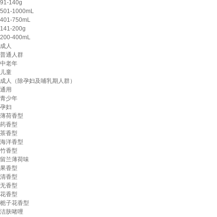
91-140g
501-1000mL
401-750mL
141-200g
200-400mL
成人
普通人群
中老年
儿童
成人（除孕妇及哺乳期人群）
通用
青少年
孕妇
薄荷香型
药香型
茶香型
海洋香型
竹香型
留兰薄荷味
果香型
清香型
无香型
花香型
栀子花香型
洁肤啫哩