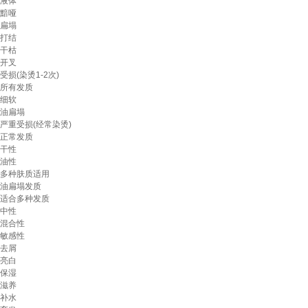
液体
黯哑
扁塌
打结
干枯
开叉
受损(染烫1-2次)
所有发质
细软
油扁塌
严重受损(经常染烫)
正常发质
干性
油性
多种肤质适用
油扁塌发质
适合多种发质
中性
混合性
敏感性
去屑
亮白
保湿
滋养
补水