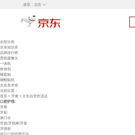
◇
送至：
北京
全部分类
京东知识库
品牌排行榜
普联摄像头
一体机
收纳包
键盘贴
键帽贴纸
京东美术馆
当前位置：
首页
>
牙膏
> 京东自营舒适达
口腔护理:
牙膏
牙刷
漱口水
牙线/牙线棒/牙签
牙缝刷
其它口腔护理产品