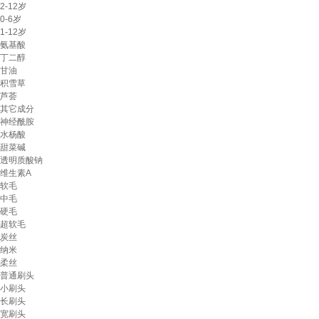
2-12岁
0-6岁
1-12岁
氨基酸
丁二醇
甘油
积雪草
芦荟
其它成分
神经酰胺
水杨酸
甜菜碱
透明质酸钠
维生素A
软毛
中毛
硬毛
超软毛
炭丝
纳米
柔丝
普通刷头
小刷头
长刷头
宽刷头