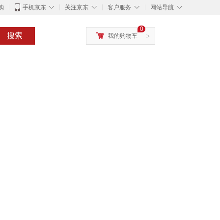
◇
◇
◇
◇
购
手机京东
关注京东
客户服务
网站导航
0
搜索
我的购物车
>