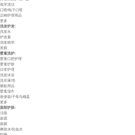
假牙清洁
口喷/电子口喷
正畸护理用品
更多
洗发护发:
洗发水
护发素
润发精华
发膜
婴童洗护:
婴童口腔护理
婴童护肤
日常护理
洗发沐浴
洗衣液/皂
驱蚊用品
婴童湿巾
座便器/子母马桶盖
更多
面部护肤:
洁面
面霜
面膜
爽肤水/化妆水
防晒