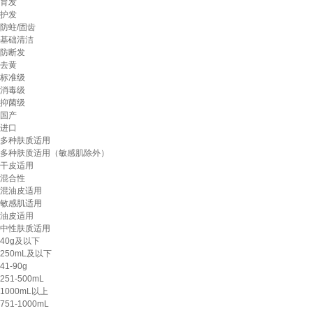
育发
护发
防蛀/固齿
基础清洁
防断发
去黄
标准级
消毒级
抑菌级
国产
进口
多种肤质适用
多种肤质适用（敏感肌除外）
干皮适用
混合性
混油皮适用
敏感肌适用
油皮适用
中性肤质适用
40g及以下
250mL及以下
41-90g
251-500mL
1000mL以上
751-1000mL