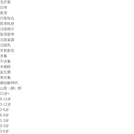
无护翼
日用
夜用
日夜组合
医用耗材
洁面棉片
医用胶带
洁面凝露
洁面乳
牙刷套筒
含氟
不含氟
木糖醇
益生菌
奥拉氟
磷硅酸钾钙
‌山梨（糖）醇
12岁+
6-12岁
3-12岁
2-6岁
6-9岁
1-3岁
0-3岁
3-6岁