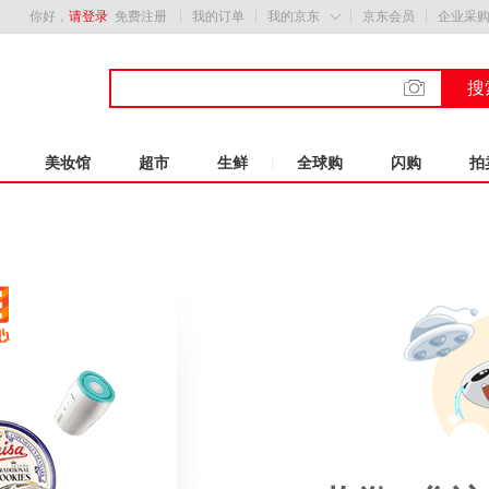
你好，
请登录
免费注册
我的订单
我的京东
京东会员
企业采

搜
美妆馆
超市
生鲜
全球购
闪购
拍