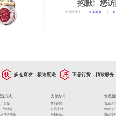
抱歉! 您
您可以逛逛 :
京东首页
京
多仓直发，极速配送
正品行货，精致服务
配送方式
支付方式
售后服
上门自提
货到付款
售后政
11限时达
在线支付
价格保
配送服务查询
分期付款
退款说