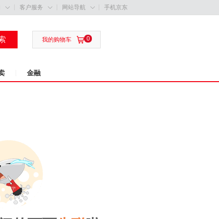
购
客户服务
网站导航
手机京东



索
0

我的购物车
卖
金融