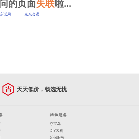
访问的页面
失联
啦...
东试用
京东会员
天天低价，畅选无忧
务
特色服务
策
夺宝岛
护
DIY装机
明
延保服务