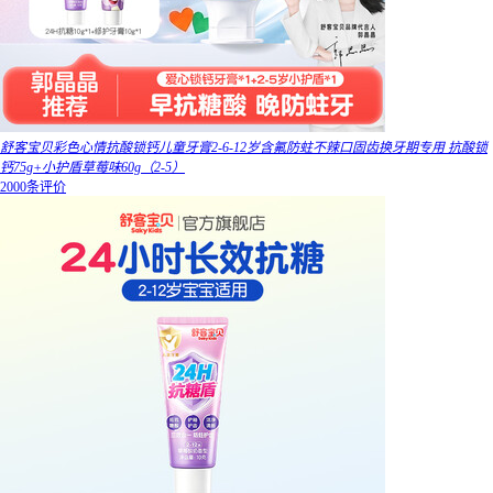
舒客宝贝彩色心情抗酸锁钙儿童牙膏2-6-12岁含氟防蛀不辣口固齿换牙期专用 抗酸锁
钙75g+小护盾草莓味60g（2-5）
2000条评价