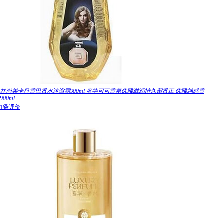
井尚美卡丹香巴香水沐浴露900ml 奢华可可香氛优雅滋润持久留香正 优雅魅惑香
900ml
1条评价