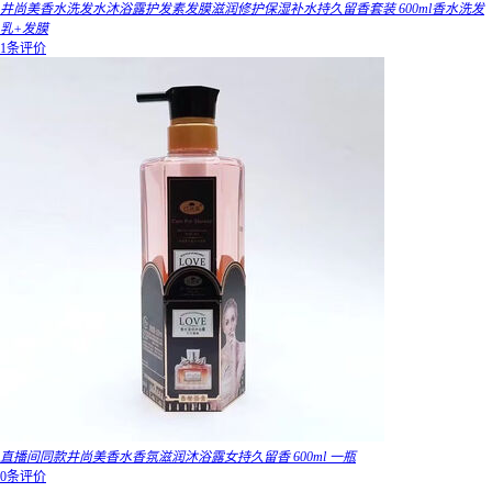
井尚美香水洗发水沐浴露护发素发膜滋润修护保湿补水持久留香套装 600ml香水洗发
乳+发膜
1条评价
直播间同款井尚美香水香氛滋润沐浴露女持久留香 600ml 一瓶
0条评价