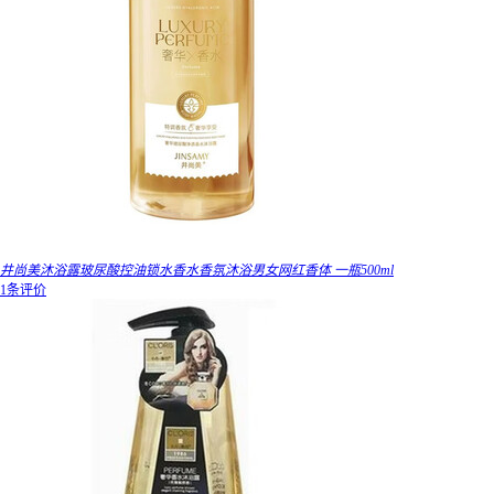
井尚美沐浴露玻尿酸控油锁水香水香氛沐浴男女网红香体 一瓶500ml
1条评价