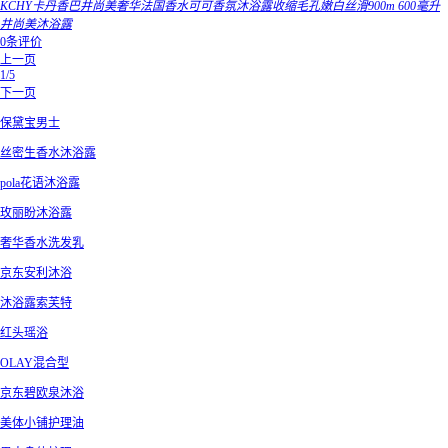
KCHY卡丹香巴井尚美奢华法国香水可可香氛沐浴露收缩毛孔嫩白丝滑900m 600毫升
井尚美沐浴露
0条评价
上一页
1/5
下一页
保黛宝男士
丝密生香水沐浴露
pola花语沐浴露
玫丽盼沐浴露
奢华香水洗发乳
京东安利沐浴
沐浴露索芙特
红头瑶浴
OLAY混合型
京东碧欧泉沐浴
美体小铺护理油