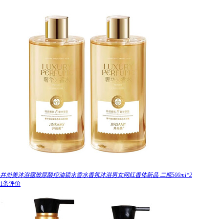
井尚美沐浴露玻尿酸控油锁水香水香氛沐浴男女网红香体新品 二瓶500ml*2
1条评价