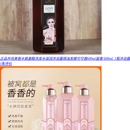
正品井尚美香水氨基酸洗发水滋润沐浴露焗油发膜可可香600ml留香 600mL 1瓶沐浴露
1条评价