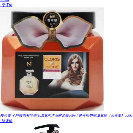
1条评价
井尚美 卡丹香巴奢华香水洗发水沐浴露套装900ml 奢养修护焗油发膜（润养型）500G
1条评价