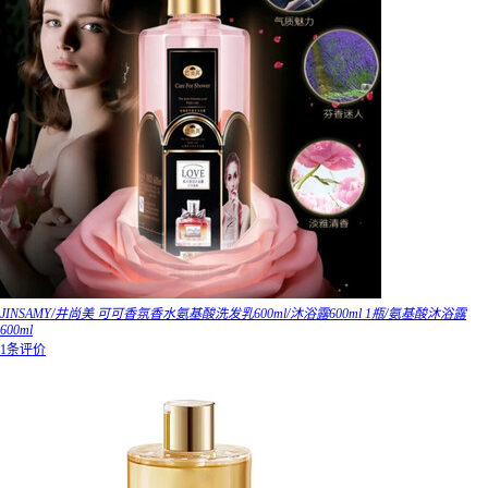
JINSAMY/井尚美 可可香氛香水氨基酸洗发乳600ml/沐浴露600ml 1瓶/氨基酸沐浴露
600ml
1条评价