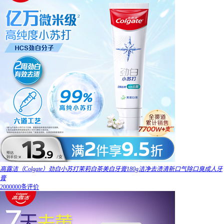
高露洁（Colgate）劲白小苏打茉莉白茶美白牙膏180g洁净去渍清新口气除口臭成人牙
膏
2000000条评价