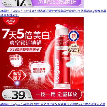
高露洁（Colgate）360°多效护理脱敏牙膏护龈含氟防蛀清新口气牙菌斑180g精粹养龈
2000000条评价
高露洁（Colgate）欧洲进口耀白去渍直立按压泵式美白牙膏100ml去黄去渍成人牙膏