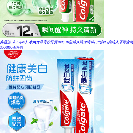
高露洁（Colgate）冰爽龙井青柠牙膏180g 10倍持久清凉清新口气除口臭成人牙膏含氟
3000000条评价