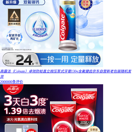
高露洁（Colgate）卓效防蛀直立按压泵式牙膏130g含氟健齿京东自营新老包装随机发
货
2000000条评价