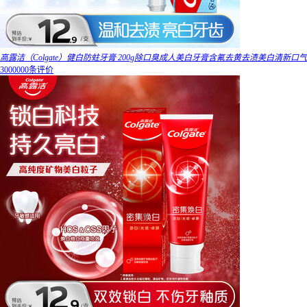
高露洁（Colgate）健白防蛀牙膏 200g除口臭成人美白牙膏含氟去黄去渍美白清新口气
3000000条评价