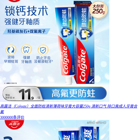
高露洁（Colgate）全面防蛀清新薄荷味牙膏大容量250g 清新口气 除口臭成人牙膏含
氟
3000000条评价