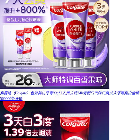
高露洁（Colgate）色修美白牙膏90g*3去黄去渍24h清新口气除口臭成人牙膏亮白金榜
500000条评价