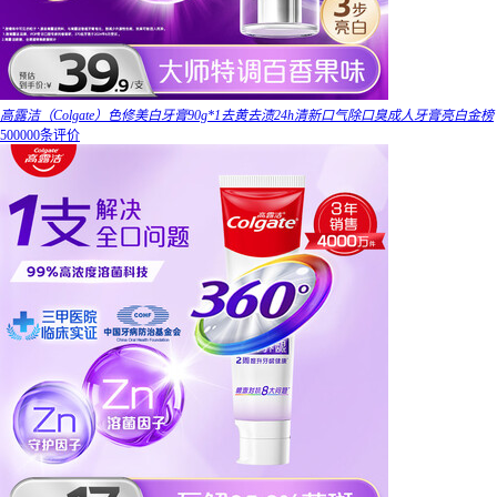
高露洁（Colgate）色修美白牙膏90g*1去黄去渍24h清新口气除口臭成人牙膏亮白金榜
500000条评价