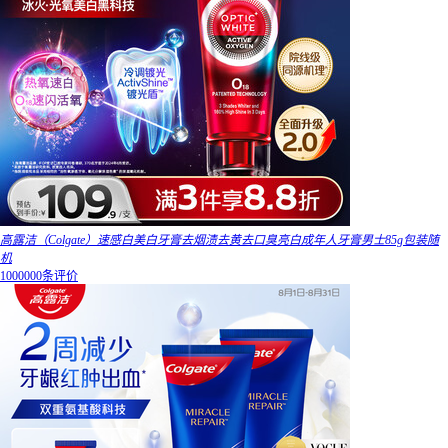
高露洁（Colgate）速感白美白牙膏去烟渍去黄去口臭亮白成年人牙膏男士85g包装随
机
1000000条评价