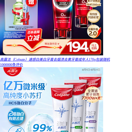
高露洁（Colgate）速感白美白牙膏去烟渍去黄牙膏成年人170g包装随机
1000000条评价