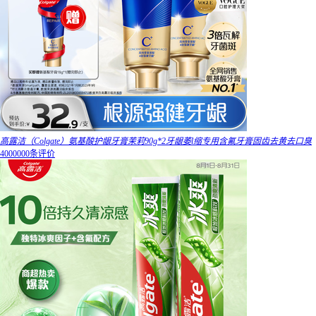
高露洁（Colgate）氨基酸护龈牙膏茉莉90g*2牙龈萎l缩专用含氟牙膏固齿去黄去口臭
4000000条评价