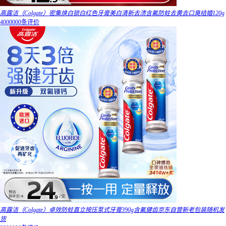
高露洁（Colgate）密集焕白锁白红色牙膏美白清新去渍含氟防蛀去黄去口臭结婚120g
4000000条评价
高露洁（Colgate）卓效防蛀直立按压泵式牙膏390g含氟健齿京东自营新老包装随机发
货