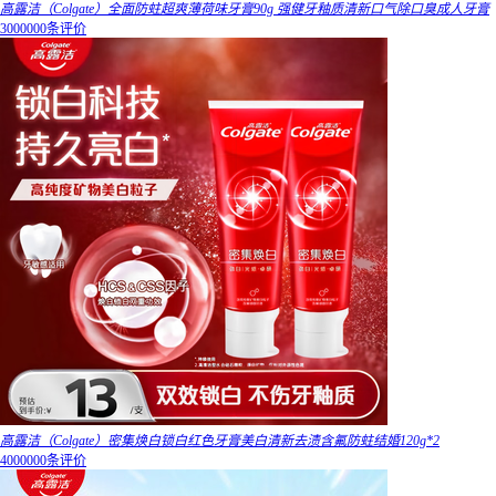
高露洁（Colgate）全面防蛀超爽薄荷味牙膏90g 强健牙釉质清新口气除口臭成人牙膏
3000000条评价
高露洁（Colgate）密集焕白锁白红色牙膏美白清新去渍含氟防蛀结婚120g*2
4000000条评价