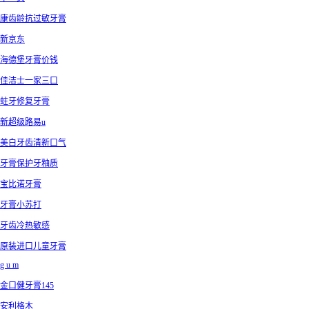
康齿龄抗过敏牙膏
新京东
海德堡牙膏价钱
佳洁士一家三口
蛀牙修复牙膏
新超级路易u
美白牙齿清新口气
牙膏保护牙釉质
宝比诺牙膏
牙膏小苏打
牙齿冷热敏感
原装进口儿童牙膏
g u m
金口健牙膏145
安利格木