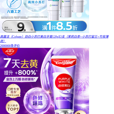
高露洁（Colgate）劲白小苏打美白牙膏120gX3支（茉莉白茶+小苏打留兰+竹炭薄
荷）
2000000条评价