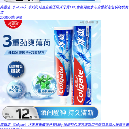
高露洁（Colgate）卓效防蛀直立按压泵式牙膏130g含氟健齿京东自营新老包装随机发
货
2000000条评价
高露洁（Colgate）冰爽三重薄荷牙膏180g 10倍持久清凉清新口气除口臭成人牙膏含氟