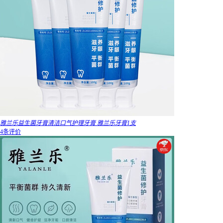
雅兰乐益生菌牙膏清洁口气护理牙膏 雅兰乐牙膏1支
4条评价