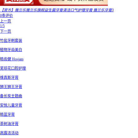
【官方】雅兰乐雅兰乐旗舰益生菌牙膏清洁口气护理牙膏 雅兰乐牙膏3
0条评价
上一页
1/5
下一页
竹盐牙刷套装
植物牙齿美白
皓齿健 Hosjam
芜琼花口腔护理
维真斯牙膏
狮王狮王牙膏
备长炭主题曲
安悦儿童牙膏
皓蓝牙膏
茶树油牙膏
高露洁活动