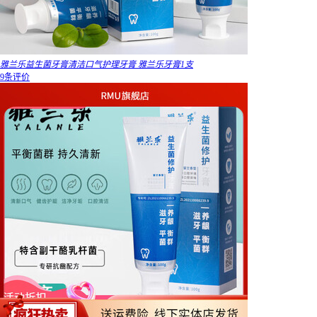
雅兰乐益生菌牙膏清洁口气护理牙膏 雅兰乐牙膏1支
9条评价