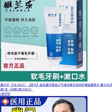
雅兰乐（YALANLE）【官方】益生菌牙膏去口气清洁臭牙齿抗护理益菌官方 雅兰乐牙
膏1支（牙刷1漱口水10）
1条评价