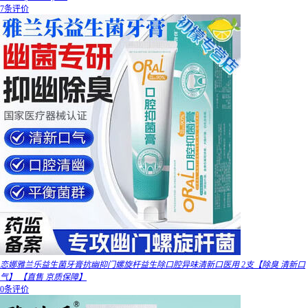
7条评价
恋娜雅兰乐益生菌牙膏抗幽抑门螺旋杆益生除口腔异味清新口医用 2支【除臭 清新口
气】 【直售 京质保障】
0条评价