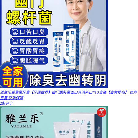
雅兰乐益生菌牙膏【牙医推荐】幽门螺杆菌去口臭清新口气 3支装【去黄提亮】 官方
直售 京质保障
2条评价