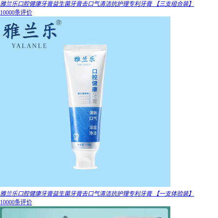
雅兰乐口腔健康牙膏益生菌牙膏去口气清洁抗护理专利牙膏 【三支组合装】
10000条评价
雅兰乐口腔健康牙膏益生菌牙膏去口气清洁抗护理专利牙膏 【一支体验装】
10000条评价