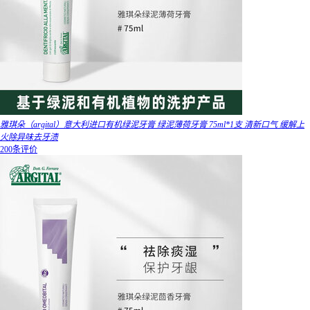
雅琪朵（argital）意大利进口有机绿泥牙膏 绿泥薄荷牙膏 75ml*1支 清新口气 缓解上
火除异味去牙渍
200条评价