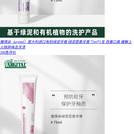
雅琪朵（argital）意大利进口有机绿泥牙膏 绿泥茴香牙膏 75ml*1支 改善口臭 缓解上
火除异味去牙渍
200条评价