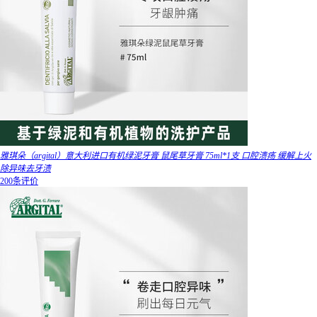
雅琪朵（argital）意大利进口有机绿泥牙膏 鼠尾草牙膏 75ml*1支 口腔溃疡 缓解上火
除异味去牙渍
200条评价