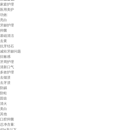
家庭护理
医用美护
功效:
亮白
牙龈护理
抑菌
基础清洁
去黄
抗牙结石
减轻牙龈问题
抗敏感
牙周护理
清新口气
多效护理
去烟渍
去牙渍
防龋
防蛀
固齿
清火
美白
其他
口腔抑菌
总净含量:
40g及以下