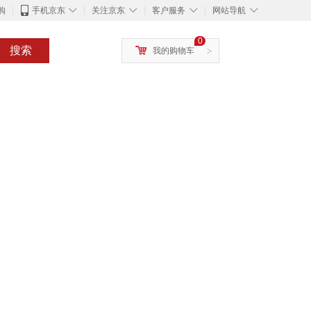
◇
◇
◇
◇
购
手机京东
关注京东
客户服务
网站导航
0
搜索
我的购物车
>