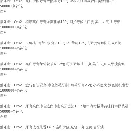
皓乐齿（Ora2）亮白护龈牙膏天然薄荷130g 温和去烟渍减轻口臭清新口气
50000+
条评论
自营
皓乐齿（Ora2）植萃亮白牙膏沁爽柑橘130g 呵护牙龈去口臭 美白去黄 去牙渍
1000000+
条评论
自营
皓乐齿（Ora2）（鲜桃+薄荷+玫瑰）130g*3+茉莉125g去牙渍含氟防蛀 4支装
1000000+
条评论
自营
皓乐齿（Ora2）亮白牙膏茉莉花茶味125g 呵护牙龈 去口臭 美白去黄 去牙渍含氟
1000000+
条评论
自营
皓乐齿（Ora2）旅行套装硬盒(净色软毛牙刷+薄荷牙膏25g) 小巧便携 颜色随机发货
1000000+
条评论
自营
皓乐齿（Ora2）牙膏亮白净色透白净齿亮牙去渍100g地中海柑橘薄荷味日本原装进
50000+
条评论
自营
皓乐齿（Ora2）牙膏玫瑰果香140g 温和护龈 减轻口臭 去黄 去牙渍