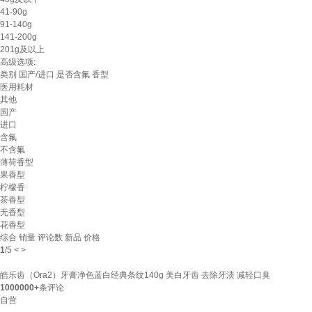
41-90g
91-140g
141-200g
201g及以上
高级选项:
类别
国产/进口
是否含氟
香型
医用耗材
其他
国产
进口
含氟
不含氟
薄荷香型
果香型
柠檬香
茶香型
无香型
花香型
综合
销量
评论数
新品
价格
1
/
5
<
>
皓乐齿（Ora2）牙膏净色蓝白经典条纹140g 美白牙齿 去除牙渍 减轻口臭
1000000+
条评论
自营