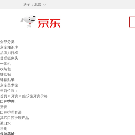
◇
送至：
北京
全部分类
京东知识库
品牌排行榜
普联摄像头
一体机
收纳包
键盘贴
键帽贴纸
京东美术馆
当前位置：
首页
>
牙膏
> 皓乐齿牙膏价格
口腔护理:
牙膏
口腔护理套装
其它口腔护理产品
漱口水
牙刷
保健器械: