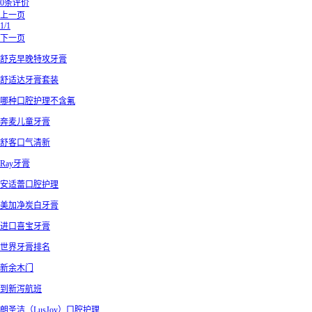
0条评价
上一页
1/1
下一页
舒克早晚特攻牙膏
舒适达牙膏套装
哪种口腔护理不含氟
奔麦儿童牙膏
舒客口气清新
Ray牙膏
安适蕾口腔护理
美加净炭白牙膏
进口喜宝牙膏
世界牙膏排名
新余木门
到新泻航班
朗圣洁（LusJoy）口腔护理