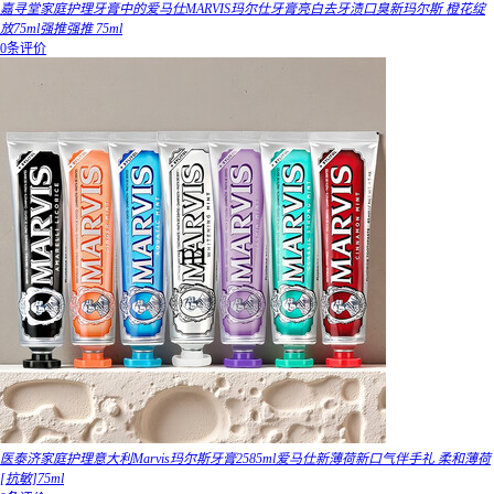
嘉寻堂家庭护理牙膏中的爱马仕MARVIS玛尔仕牙膏亮白去牙渍口臭新玛尔斯 橙花绽
放75ml强推强推 75ml
0条评价
医泰济家庭护理意大利Marvis玛尔斯牙膏2585ml爱马仕新薄荷新口气伴手礼 柔和薄荷
[抗敏]75ml