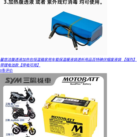
馨悠洁腹透液加热包恒温箱家用车载保温暖液袋透析用品百特碘伏帽废液袋 【强烈】
带锂电池款【停电可用】
0条评价