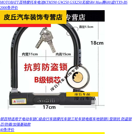
MOTOBATT百特摩托车电池KTM390 GW250 GSX250无极SR4 Max赛600追YTX9-BS
2000条评价
顿百特适用于电动车锁C级自行车锁摩托车锁三轮车锁电瓶车地锁锁U型锁抗 防盗锁
芯/防撬/加强基础款
40条评价