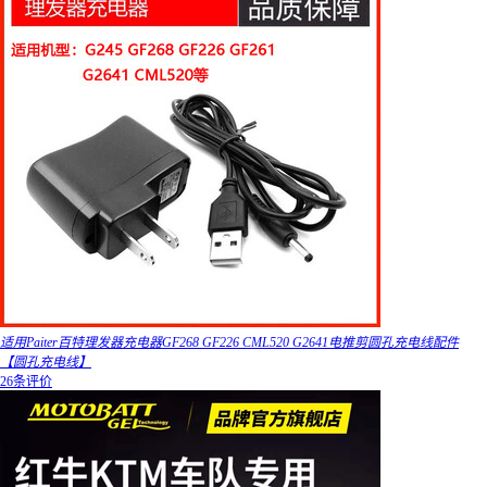
适用Paiter百特理发器充电器GF268 GF226 CML520 G2641电推剪圆孔充电线配件
【圆孔充电线】
26条评价