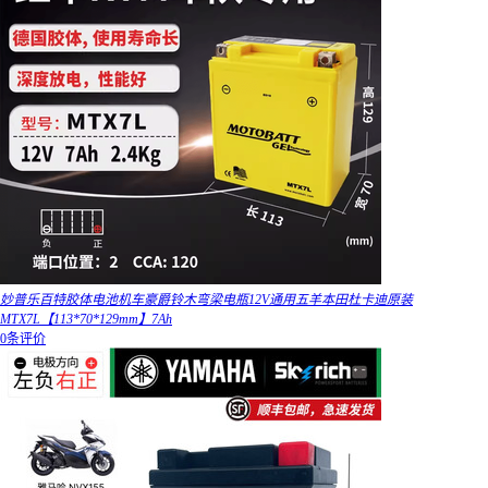
妙普乐百特胶体电池机车豪爵铃木弯梁电瓶12V通用五羊本田杜卡迪原装
MTX7L【113*70*129mm】7Ah
0条评价