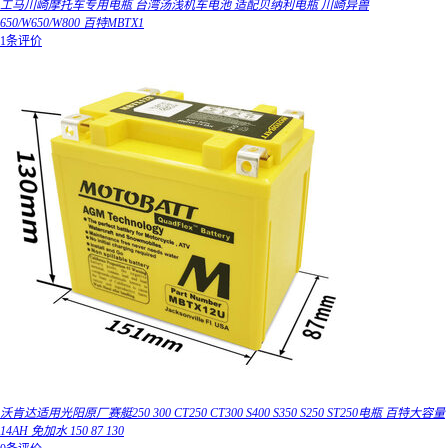
工马川崎摩托车专用电瓶 台湾汤浅机车电池 适配贝纳利电瓶 川崎异兽
650/W650/W800 百特MBTX1
1条评价
沃肯达适用光阳原厂赛艇250 300 CT250 CT300 S400 S350 S250 ST250电瓶 百特大容量
14AH 免加水 150 87 130