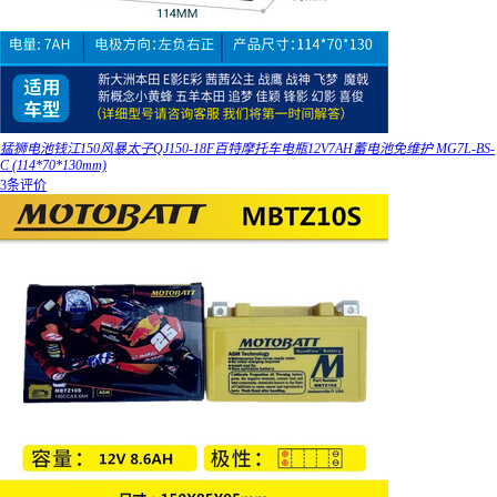
猛狮电池钱江150风暴太子QJ150-18F百特摩托车电瓶12V7AH蓄电池免维护 MG7L-BS-
C (114*70*130mm)
3条评价