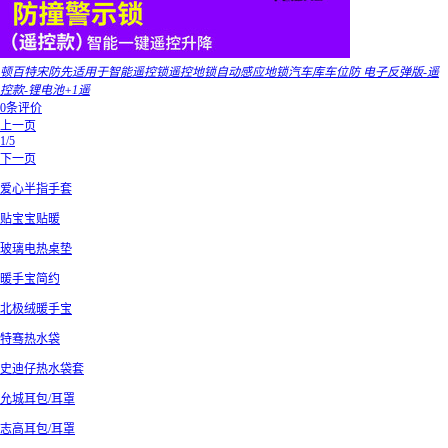
顿百特宋防先适用于智能遥控锁遥控地锁自动感应地锁汽车库车位防 电子反弹版-遥
控款-锂电池+1遥
0条评价
上一页
1/5
下一页
爱心半指手套
贴宝宝贴暖
玻璃电热桌垫
暖手宝简约
北极绒暖手宝
特骞热水袋
史迪仔热水袋套
允城耳包/耳罩
志高耳包/耳罩