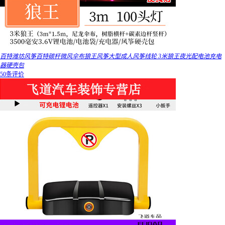
百特潍坊风筝百特碳杆微风伞布狼王风筝大型成人风筝线轮 3米狼王夜光配电池充电
器硬壳包
50条评价