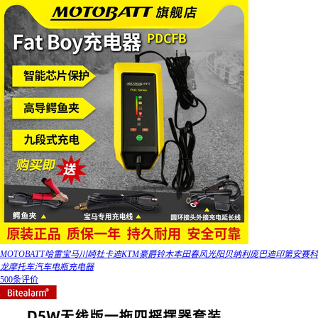
MOTOBATT哈雷宝马川崎杜卡迪KTM豪爵铃木本田春风光阳贝纳利庞巴迪印第安赛科
龙摩托车汽车电瓶充电器
500条评价