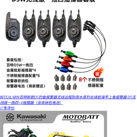
BITEALARM百特新款D5钓鱼报警器无线远程防雨水库钓长续航海竿上鱼报警器 D5无
线版一拖四+4摇摆器（含收纳包电池）
17条评价